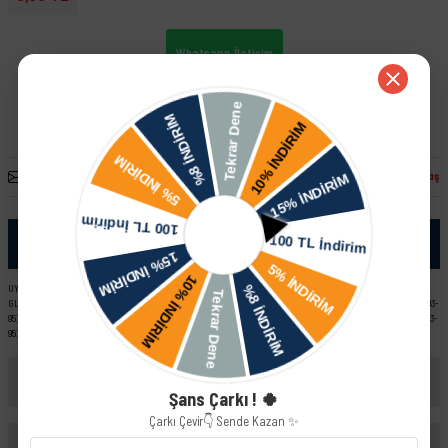
Whatsapp İletişim
Arkadaşına Öner
Fiyatı Düşünce Haber Ver
Paylaş
Ürün Bilgisi
UYUMLU ARAÇ VE MOTOR TIPLERI: Skoda Favorit Pick-Up LX YM (93-95) Skoda Felicia Pick-Up Skoda Felicia LX -
GLX (95-97) Skoda Fabia - I ( 6Y ) Skoda Felicia Combi Skoda Favorit Pick-Up L EM (92-93) Skoda Forman LX YM (93-
95) Skoda Felicia 1.3 MPI Skoda Felicia LX - GLX (98-01) YeniYüz Skoda Favorit L EM (89-92) Skoda Favorit LX YM (93-
95) Skoda Forman L EM (89-92)
Yorumlar
Şans Çarkı ! 🍀
Çarkı Çevir👇 Sende Kazan ✨