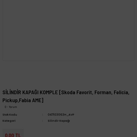
SİLİNDİR KAPAĞI KOMPLE [Skoda Favorit, Forman, Felicia,
Pickup,Fabia AME]
0 - Yorum
Stok Kodu
047103063H_AVP
Kategori
Silindir Kapağı
0,00 TL