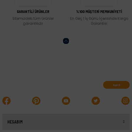
GARANTİLİ ÜRÜNLER
%100 MÜŞTERİ MEMNUNİYETİ
Sitemizdeki tüm ürünler
En Geç 1 İş Günü İçerisinde Kargo
garantilidir
Garantisi
Abone olun, indirimleri kaçırmayın.
Kayıt Ol
HESABIM