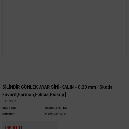
SİLİNDİR GÖMLEK AYAR SİMİ-KALIN - 0.20 mm [Skoda
Favorit,Forman,Felicia,Pickup]
0 - Yorum
Stok Kodu
047103147A_TM
Kategori
Motor Contaları
199,81 TL