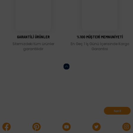
Gönder
GARANTİLİ ÜRÜNLER
%100 MÜŞTERİ MEMNUNİYETİ
Sitemizdeki tüm ürünler
En Geç 1 İş Günü İçerisinde Kargo
garantilidir
Garantisi
Abone olun, indirimleri kaçırmayın.
Kayıt Ol