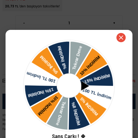
20,73 TL
'den başlayan taksitlerle!
-
+
Sepete Ekle
Hızlı Satın Al
Arkadaşına Öner
Fiyatı Düşünce Haber Ver
Paylaş
Ürün Bilgisi
UYUMLU ARAÇ VE MOTOR TIPLERI: Skoda Favorit LX YM (93-95) Skoda Favorit L EM (89-92) Skoda Felicia Combi
Skoda Felicia LX - GLX (98-01) YeniYüz Skoda Forman L EM (89-92) Skoda Felicia LX - GLX (95-97) Skoda Felicia 1.3
MPI Skoda Favorit Pick-Up L EM (92-93) Skoda Favorit Pick-Up LX YM (93-95) Skoda Forman LX YM (93-95) Skoda
Felicia Pick-Up
Şans Çarkı ! 🍀