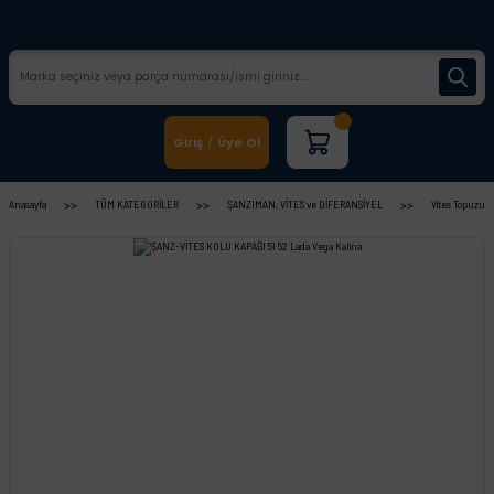
Giriş
Üye Ol
/
Anasayfa
TÜM KATEGORİLER
ŞANZIMAN, VİTES ve DİFERANSİYEL
Vites Topuzu v