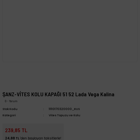
ŞANZ-VİTES KOLU KAPAĞI 51 52 Lada Vega Kalina
0 - Yorum
Stok Kodu
11110170320000_RUS
Kategori
Vites Topuzu ve Kolu
239,85 TL
24,88 TL
'den başlayan taksitlerle!