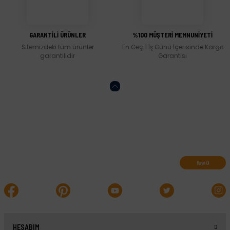
Gönder
GARANTİLİ ÜRÜNLER
%100 MÜŞTERİ MEMNUNİYETİ
Sitemizdeki tüm ürünler
En Geç 1 İş Günü İçerisinde Kargo
garantilidir
Garantisi
Abone olun, indirimleri kaçırmayın.
Kayıt Ol
HESABIM