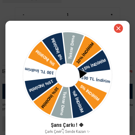
-
+
Sepete Ekle
Hızlı Satın Al
Arkadaşına Öner
Fiyatı Düşünce Haber Ver
Paylaş
Ürün Bilgisi
UYUMLU ARAÇ VE MOTOR TIPLERI: Lada Vega Stw - 2111 Lada Vega Sedan - 2110 Lada Vega HB - 2112 Lada Kalina
STW Lada Kalina Sedan Lada Kalina HB
Yorumlar
Şans Çarkı ! 🍀
Çarkı Çevir👇 Sende Kazan ✨