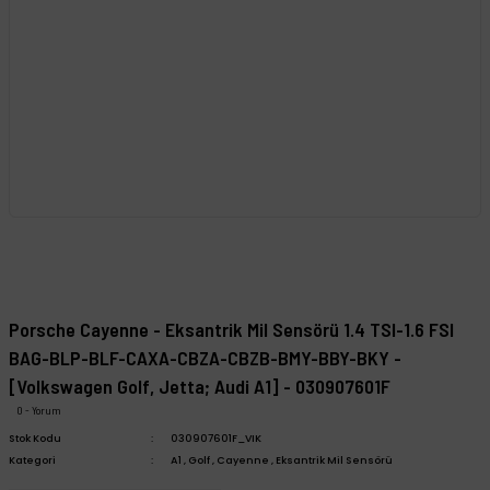
Porsche Cayenne - Eksantrik Mil Sensörü 1.4 TSI-1.6 FSI
BAG-BLP-BLF-CAXA-CBZA-CBZB-BMY-BBY-BKY -
[Volkswagen Golf, Jetta; Audi A1] - 030907601F
0 - Yorum
Stok Kodu
030907601F_VIK
Kategori
A1
,
Golf
,
Cayenne
,
Eksantrik Mil Sensörü