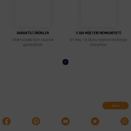
Gönder
GARANTİLİ ÜRÜNLER
%100 MÜŞTERİ MEMNUNİYETİ
Sitemizdeki tüm ürünler
En Geç 1 İş Günü İçerisinde Kargo
garantilidir
Garantisi
Abone olun, indirimleri kaçırmayın.
Kayıt Ol