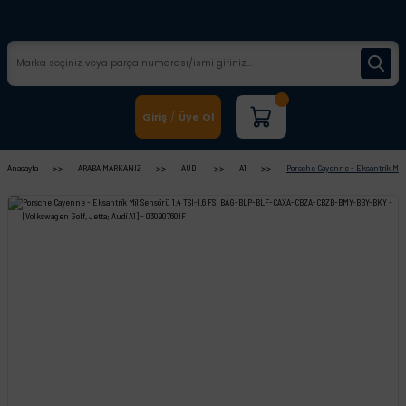
Giriş
Üye Ol
/
Anasayfa
ARABA MARKANIZ
AUDI
A1
Porsche Cayenne - Eksantrik Mil