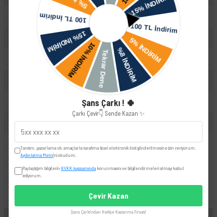
Cayenne
Audi
A1
Volkswagen
Golf
Şans Çarkı ! 🍀
Çarkı Çevir👇 Sende Kazan ✨
UYUMLU OEM
99071547001
030907601C
Tanıtım, pazarlama vb. amaçlarla tarafıma ticari elektronik ileti gönderilmesine izin veriyorum.
Aydınlatma Metni
'ni okudum.
030907601D
030907601E
Paylaştığım bilgilerin
KVKK kapsamında
korunmasını ve bilgilendirmeleri almayı kabul
03D907601
03D907601A
ediyorum.
030907601
Çevir Kazan
Şans Çarkı'ndan Hediye Kazanma Fırsatı!