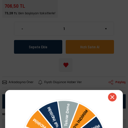
706,50 TL
73,28 TL
'den başlayan taksitlerle!
-
+
Sepete Ekle
Hızlı Satın Al
Arkadaşına Öner
Fiyatı Düşünce Haber Ver
Paylaş
Ürün Bilgisi
NOT:
Ürünü satın almadan önce şase numaranız ile sipariş hattımızdan kontrol ettirmeniz tavsiye edilir.
Porsche