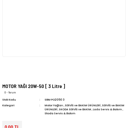
MOTOR YAĞI 20W-50 [ 3 Litre ]
0 - Yorum
Stok Kodu
SBM PO2050 3
Kategori
Motor Yağları
,
SERVİS ve BAKIM ÜRÜNLERİ
,
SERVİS ve BAKIM
ÜRÜNLERİ
,
SKODA SERVİS ve BAKIM
,
Lada Servis & Bakım
,
Skoda Servis & Bakım
0,00 TL