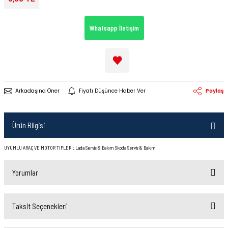
Whatsapp İletişim
Arkadaşına Öner
Fiyatı Düşünce Haber Ver
Paylaş
Ürün Bilgisi
UYUMLU ARAÇ VE MOTOR TIPLERI: Lada Servis & Bakım Skoda Servis & Bakım
Yorumlar
Taksit Seçenekleri
Bu ürüne ilk yorumu siz yapın!