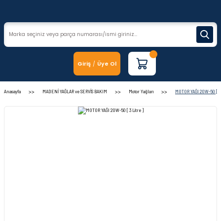
Giriş
Üye Ol
/
Anasayfa
MADENİ YAĞLAR ve SERVİS BAKIM
Motor Yağları
MOTOR YAĞI 20W-50 [ 3 L