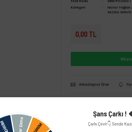
Stok Kodu
SBM PO2050 1
Kategori
Motor Yağları
SKODA SERVİS
0,00 TL
Whats
Arkadaşına Öner
Fi
Şans Çarkı ! 
Çarkı Çevir👇 Sende Ka