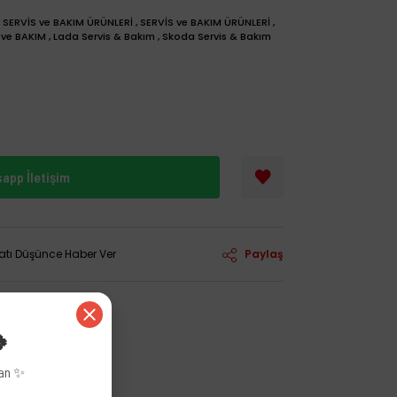
,
SERVİS ve BAKIM ÜRÜNLERİ
,
SERVİS ve BAKIM ÜRÜNLERİ
,
 ve BAKIM
,
Lada Servis & Bakım
,
Skoda Servis & Bakım
app İletişim
yatı Düşünce Haber Ver
Paylaş
🍀
zan ✨