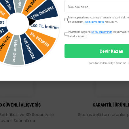
Yorumlar
Taksit Seçenekler
Tanıtım, pazarlama vb. amaçlarla tarafıma ticari elektro
izin veriyorum.
Aydınlatma Metni
'ni okudum.
Paylaştığım bilgilerin
KVKK kapsamında
korunmasını ve
kabul ediyorum.
Çevir Kazan
Şans Çarkı'ndan Hediye Kazanma Fır
üğünüz noktaları öneri formunu kullanarak tarafımıza iletebilirsiniz.
Bu ürüne ilk yorumu siz yapın!
Yorum Yaz
0 GÜVENLİ ALIŞVERİŞ
GARANTİLİ ÜRÜNL
Sertifikası ve 3D Security ile
Sitemizdeki tüm ürünler ga
üvenli Satın Alma