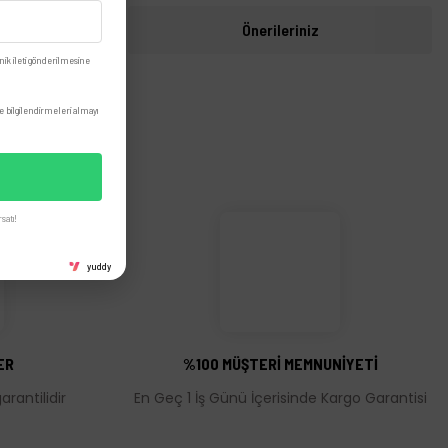
i
Önerileriniz
nik ileti gönderilmesine
 bilgilendirmeleri almayı
satı!
yuddy
ER
%100 MÜŞTERİ MEMNUNİYETİ
rantilidir
En Geç 1 İş Günü İçerisinde Kargo Garantisi