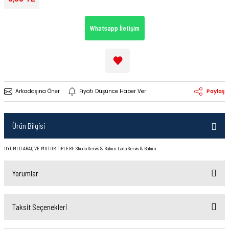
Whatsapp İletişim
Arkadaşına Öner
Fiyatı Düşünce Haber Ver
Paylaş
Ürün Bilgisi
UYUMLU ARAÇ VE MOTOR TIPLERI: Skoda Servis & Bakım Lada Servis & Bakım
Yorumlar
Taksit Seçenekleri
Bu ürüne ilk yorumu siz yapın!