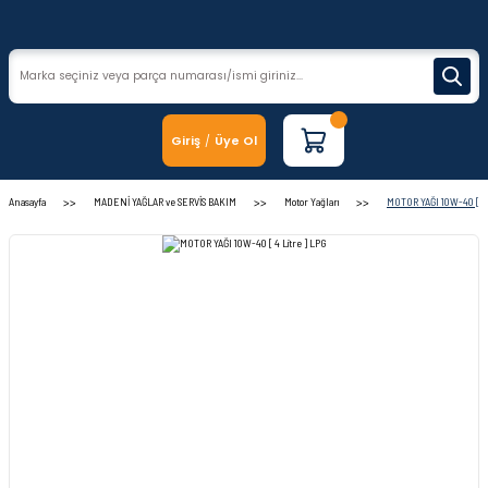
Giriş
Üye Ol
/
Anasayfa
MADENİ YAĞLAR ve SERVİS BAKIM
Motor Yağları
MOTOR YAĞI 10W-40 [ 4 