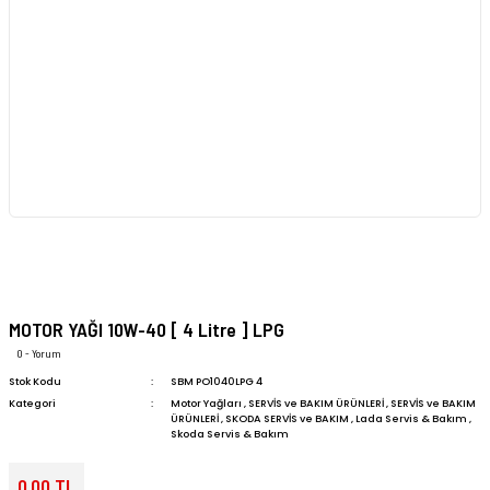
MOTOR YAĞI 10W-40 [ 4 Litre ] LPG
0 - Yorum
Stok Kodu
SBM PO1040LPG 4
Kategori
Motor Yağları
,
SERVİS ve BAKIM ÜRÜNLERİ
,
SERVİS ve BAKIM
ÜRÜNLERİ
,
SKODA SERVİS ve BAKIM
,
Lada Servis & Bakım
,
Skoda Servis & Bakım
0,00 TL