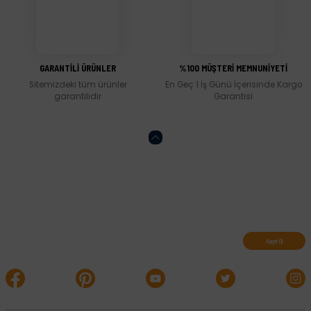
Gönder
GARANTİLİ ÜRÜNLER
%100 MÜŞTERİ MEMNUNİYETİ
Sitemizdeki tüm ürünler
En Geç 1 İş Günü İçerisinde Kargo
garantilidir
Garantisi
Abone olun, indirimleri kaçırmayın.
Kayıt Ol