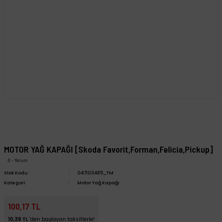
MOTOR YAĞ KAPAĞI [Skoda Favorit,Forman,Felicia,Pickup]
0 - Yorum
Stok Kodu
047103485_TM
Kategori
Motor Yağ Kapağı
100,17 TL
10,39 TL
'den başlayan taksitlerle!