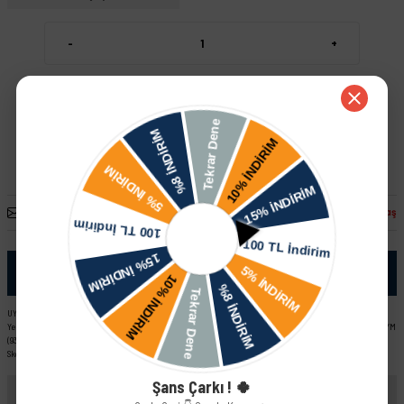
-
+
Sepete Ekle
Hızlı Satın Al
Arkadaşına Öner
Fiyatı Düşünce Haber Ver
Paylaş
Ürün Bilgisi
UYUMLU ARAÇ VE MOTOR TIPLERI: Skoda Felicia Combi Skoda Felicia Pick-Up Skoda Felicia LX - GLX (98-01)
YeniYüz Skoda Favorit L EM (89-92) Skoda Forman LX YM (93-95) Skoda Forman L EM (89-92) Skoda Favorit LX YM
(93-95) Skoda Favorit Pick-Up LX YM (93-95) Skoda Favorit Pick-Up L EM (92-93) Skoda Felicia LX - GLX (95-97)
Skoda Felicia 1.3 MPI
Şans Çarkı ! 🍀
Yorumlar