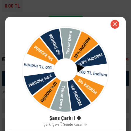
0,00 TL
Whatsapp İletişim
Arkadaşına Öner
Fiyatı Düşünce Haber Ver
Paylaş
Ürün Bilgisi
UYUMLU ARAÇ VE MOTOR TIPLERI: Skoda Felicia LX - GLX (98-01) YeniYüz Skoda Felicia 1.3 MPI
Yorumlar
Şans Çarkı ! 🍀
Çarkı Çevir👇 Sende Kazan ✨
Taksit Seçenekleri
Bu ürüne ilk yorumu siz yapın!