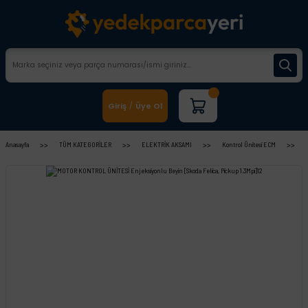
Giriş
Üye Ol
/
Anasayfa
TÜM KATEGORİLER
ELEKTRİK AKSAMI
Kontrol Ünitesi ECM