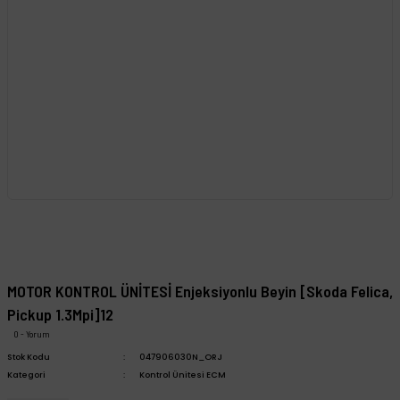
MOTOR KONTROL ÜNİTESİ Enjeksiyonlu Beyin [Skoda Felica,
Pickup 1.3Mpi]12
0 - Yorum
Stok Kodu
047906030N_ORJ
Kategori
Kontrol Ünitesi ECM