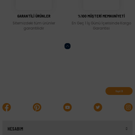
Gönder
GARANTİLİ ÜRÜNLER
%100 MÜŞTERİ MEMNUNİYETİ
Sitemizdeki tüm ürünler
En Geç 1 İş Günü İçerisinde Kargo
garantilidir
Garantisi
Abone olun, indirimleri kaçırmayın.
Kayıt Ol
HESABIM