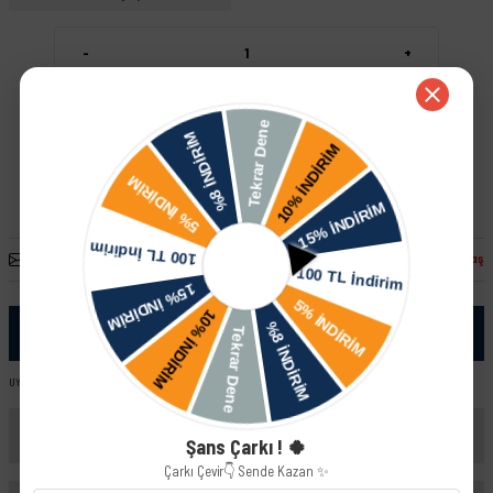
-
+
Sepete Ekle
Hızlı Satın Al
Arkadaşına Öner
Fiyatı Düşünce Haber Ver
Paylaş
Ürün Bilgisi
UYUMLU ARAÇ VE MOTOR TIPLERI: Skoda Fabia - I ( 6Y )
Yorumlar
Şans Çarkı ! 🍀
Çarkı Çevir👇 Sende Kazan ✨