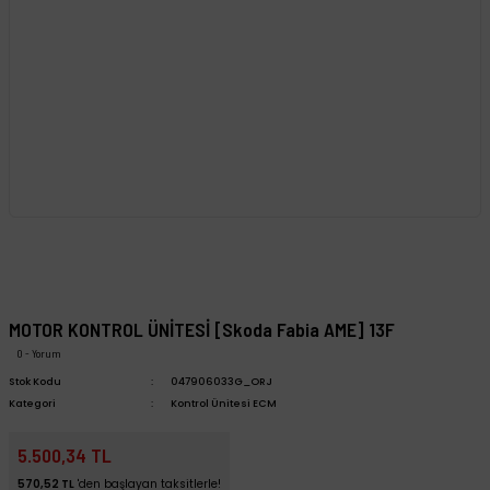
MOTOR KONTROL ÜNİTESİ [Skoda Fabia AME] 13F
0 - Yorum
Stok Kodu
047906033G_ORJ
Kategori
Kontrol Ünitesi ECM
5.500,34 TL
570,52 TL
'den başlayan taksitlerle!