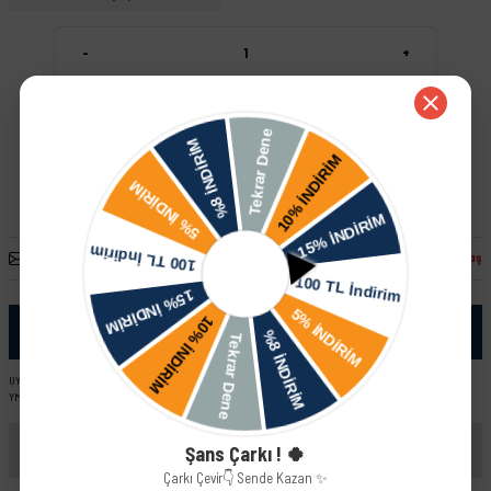
-
+
Sepete Ekle
Hızlı Satın Al
Arkadaşına Öner
Fiyatı Düşünce Haber Ver
Paylaş
Ürün Bilgisi
UYUMLU ARAÇ VE MOTOR TIPLERI: Skoda Forman L EM (89-92) Skoda Favorit L EM (89-92) Skoda Forman LX
YM (93-95) Skoda Favorit Pick-Up LX YM (93-95) Skoda Favorit Pick-Up L EM (92-93) Skoda Favorit LX YM (93-95)
Yorumlar
Şans Çarkı ! 🍀
Çarkı Çevir👇 Sende Kazan ✨