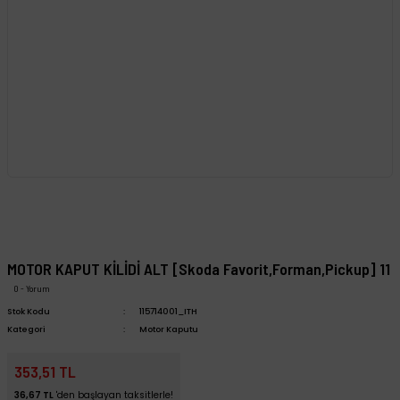
MOTOR KAPUT KİLİDİ ALT [Skoda Favorit,Forman,Pickup] 11
0 - Yorum
Stok Kodu
115714001_ITH
Kategori
Motor Kaputu
353,51 TL
36,67 TL
'den başlayan taksitlerle!