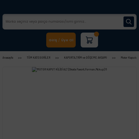
Giriş
Üye Ol
/
Anasayfa
TÜM KATEGORİLER
KAPORTA,TRİM ve DÖŞEME AKSAMI
Motor Kaputu