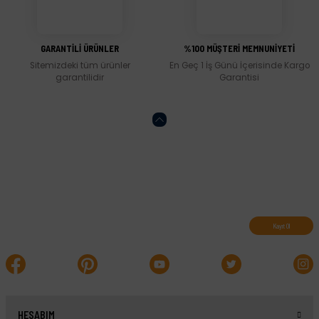
Gönder
GARANTİLİ ÜRÜNLER
%100 MÜŞTERİ MEMNUNİYETİ
Sitemizdeki tüm ürünler
En Geç 1 İş Günü İçerisinde Kargo
garantilidir
Garantisi
Abone olun, indirimleri kaçırmayın.
Kayıt Ol
HESABIM