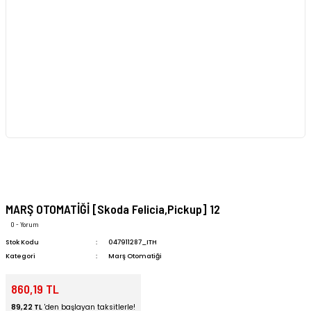
MARŞ OTOMATİĞİ [Skoda Felicia,Pickup] 12
0 - Yorum
Stok Kodu
047911287_ITH
Kategori
Marş Otomatiği
860,19 TL
89,22 TL
'den başlayan taksitlerle!