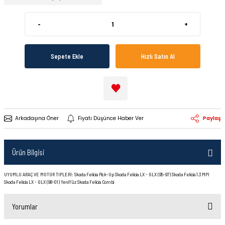
-
+
Sepete Ekle
Hızlı Satın Al
Arkadaşına Öner
Fiyatı Düşünce Haber Ver
Paylaş
Ürün Bilgisi
UYUMLU ARAÇ VE MOTOR TIPLERI: Skoda Felicia Pick-Up Skoda Felicia LX - GLX (95-97) Skoda Felicia 1.3 MPI
Skoda Felicia LX - GLX (98-01) YeniYüz Skoda Felicia Combi
Yorumlar