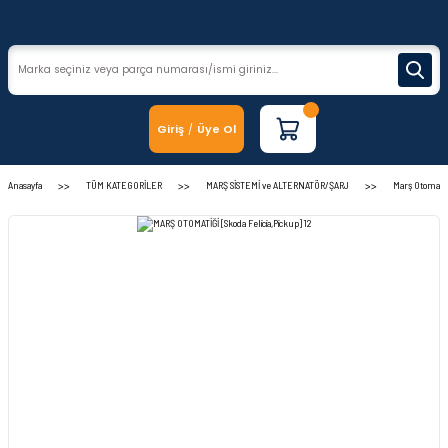
Giriş
Üye Ol
/
Anasayfa
TÜM KATEGORİLER
MARŞ SİSTEMİ ve ALTERNATÖR/ŞARJ
Marş Otomatiğ