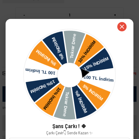
-
+
Sepete Ekle
Hızlı Satın Al
Arkadaşına Öner
Fiyatı Düşünce Haber Ver
Paylaş
Ürün Bilgisi
UYUMLU ARAÇ VE MOTOR TIPLERI: Skoda Octavia - I ( 1U ) Skoda Octavia - II ( 1Z )
Yorumlar
Şans Çarkı ! 🍀
Çarkı Çevir👇 Sende Kazan ✨