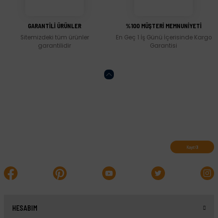
Gönder
GARANTİLİ ÜRÜNLER
%100 MÜŞTERİ MEMNUNİYETİ
Sitemizdeki tüm ürünler
En Geç 1 İş Günü İçerisinde Kargo
garantilidir
Garantisi
Abone olun, indirimleri kaçırmayın.
Kayıt Ol
HESABIM