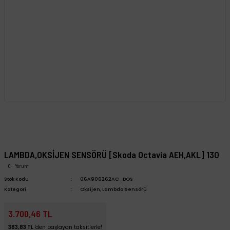
LAMBDA,OKSİJEN SENSÖRÜ [Skoda Octavia AEH,AKL] 13O
0 - Yorum
Stok Kodu
06A906262AC_BOS
Kategori
Oksijen, Lambda Sensörü
3.700,46 TL
383,83 TL
'den başlayan taksitlerle!