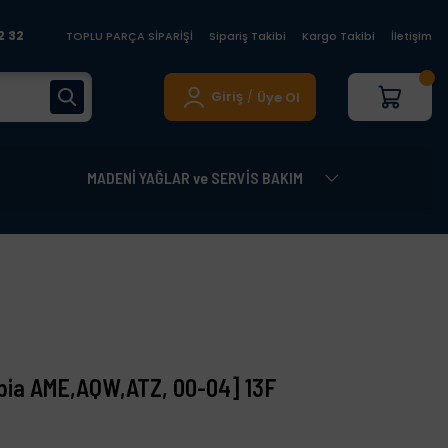
2 32
TOPLU PARÇA SİPARİŞİ
Sipariş Takibi
Kargo Takibi
İletişim
Giriş
Üye Ol
/
MADENİ YAĞLAR ve SERVİS BAKIM
ia AME,AQW,ATZ, 00-04] 13F