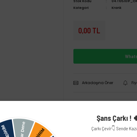
Stok Kodu
047105101F_O
Kategori
Krank
0,00 TL
Whats
Arkadaşına Öner
Fi
Şans Çarkı ! 
Çarkı Çevir👇 Sende Ka