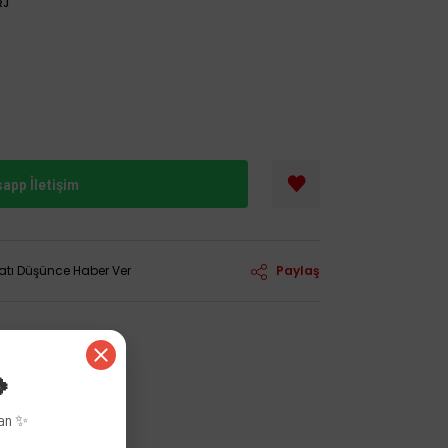
RJ
app İletişim
yatı Düşünce Haber Ver
Paylaş
🍀
zan ✨