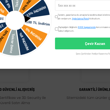
Yorumlar
Taksit Seçenekler
Tanıtım, pazarlama vb. amaçlarla tarafıma ticari elektro
izin veriyorum.
Aydınlatma Metni
'ni okudum.
Paylaştığım bilgilerin
KVKK kapsamında
korunmasını ve
kabul ediyorum.
Çevir Kazan
Şans Çarkı'ndan Hediye Kazanma Fır
üğünüz noktaları öneri formunu kullanarak tarafımıza iletebilirsiniz.
Bu ürüne ilk yorumu siz yapın!
Yorum Yaz
0 GÜVENLİ ALIŞVERİŞ
GARANTİLİ ÜRÜNL
Sertifikası ve 3D Security ile
Sitemizdeki tüm ürünler ga
üvenli Satın Alma