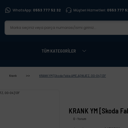
WhatsApp:
0553 777 52 32
Müşteri Hizmetleri:
0553 777 5
TÜM KATEGORİLER
Krank
KRANK YM [Skoda Fabia AME,AQW,ATZ, 00-04] 13F
KRANK YM [Skoda Fab
0 - Yorum