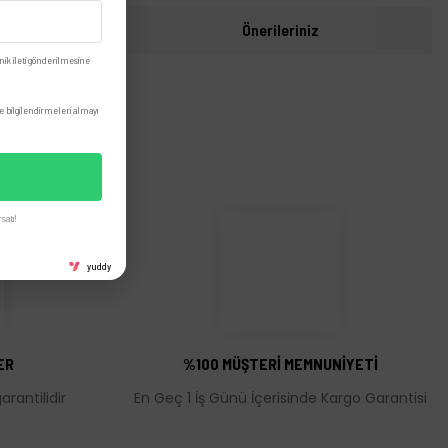
i
Önerileriniz
nik ileti gönderilmesine
 bilgilendirmeleri almayı
satı!
yuddy
ER
%100 MÜŞTERİ MEMNUNİYETİ
rantilidir
En Geç 1 İş Günü İçerisinde Kargo Garantisi