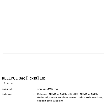
KELEPÇE Saç [13x19] Erbi
0 - Yorum
Stok Kodu
SBM KELS 1319_TM
Kategori
Kelepçe
,
SERVİS ve BAKIM ÜRÜNLERİ
,
SERVİS ve BAKIM
ÜRÜNLERİ
,
SKODA SERVİS ve BAKIM
,
Lada Servis & Bakım
,
Skoda Servis & Bakım