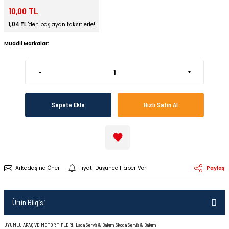
10,00 TL
1,04 TL
'den başlayan taksitlerle!
Muadil Markalar:
-
+
15,00 TL
15,00 TL
Sepete Ekle
Hızlı Satın Al
Arkadaşına Öner
Fiyatı Düşünce Haber Ver
Paylaş
Ürün Bilgisi
UYUMLU ARAÇ VE MOTOR TIPLERI: Lada Servis & Bakım Skoda Servis & Bakım