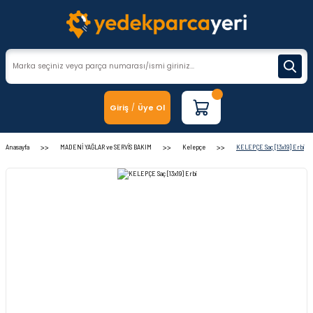
Giriş
Üye Ol
/
Anasayfa
MADENİ YAĞLAR ve SERVİS BAKIM
Kelepçe
KELEPÇE Saç [13x19] Erbi