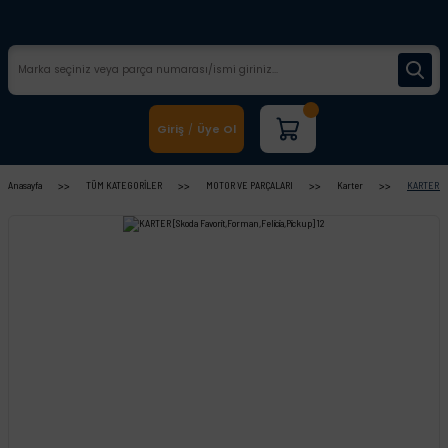
Giriş
Üye Ol
/
Anasayfa
TÜM KATEGORİLER
MOTOR VE PARÇALARI
Karter
KARTER [Sk