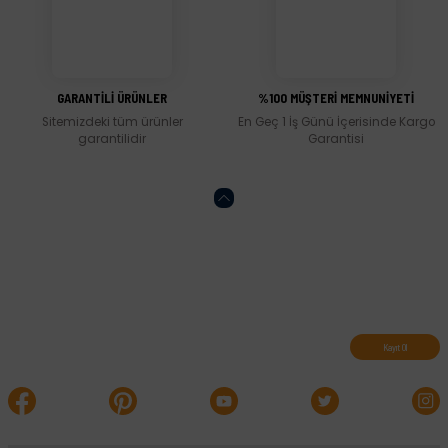
Gönder
GARANTİLİ ÜRÜNLER
%100 MÜŞTERİ MEMNUNİYETİ
Sitemizdeki tüm ürünler
En Geç 1 İş Günü İçerisinde Kargo
garantilidir
Garantisi
Abone olun, indirimleri kaçırmayın.
Kayıt Ol