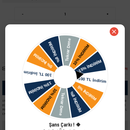
-
+
Sepete Ekle
Hızlı Satın Al
Arkadaşına Öner
Fiyatı Düşünce Haber Ver
Paylaş
Ürün Bilgisi
UYUMLU ARAÇ VE MOTOR TIPLERI: Skoda Forman L EM (89-92) Skoda Felicia Pick-Up Skoda Felicia LX - GLX (98-
01) YeniYüz Skoda Favorit L EM (89-92) Skoda Favorit LX YM (93-95) Skoda Felicia LX - GLX (95-97) Skoda Felicia 1.3
MPI Skoda Forman LX YM (93-95) Skoda Felicia Combi Skoda Favorit Pick-Up LX YM (93-95) Skoda Favorit Pick-Up L
EM (92-93)
Şans Çarkı ! 🍀
Yorumlar