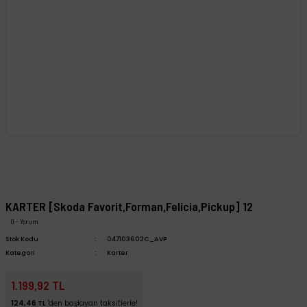
KARTER [Skoda Favorit,Forman,Felicia,Pickup] 12
0 - Yorum
Stok Kodu
047103602C_AVP
Kategori
Karter
1.199,92 TL
124,46 TL
'den başlayan taksitlerle!