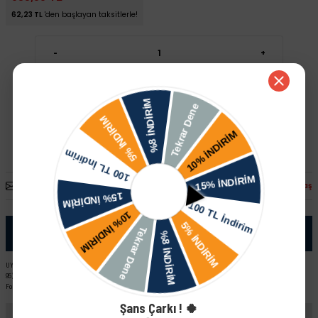
62,23 TL
'den başlayan taksitlerle!
-
+
Sepete Ekle
Hızlı Satın Al
Arkadaşına Öner
Fiyatı Düşünce Haber Ver
Paylaş
Ürün Bilgisi
UYUMLU ARAÇ VE MOTOR TIPLERI: Skoda Forman L EM (89-92) Skoda Felicia Pick-Up Skoda Favorit LX YM (93-
95) Skoda Felicia LX - GLX (95-97) Skoda Favorit Pick-Up L EM (92-93) Skoda Favorit Pick-Up LX YM (93-95) Skoda
Forman LX YM (93-95) Skoda Favorit L EM (89-92) Skoda Felicia Combi
Şans Çarkı ! 🍀