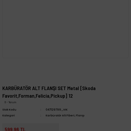
KARBÜRATÖR ALT FLANŞI SET Metal [Skoda
Favorit,Forman,Felicia,Pickup] 12
0 - Yorum
Stok Kodu
047129799_VIK
Kategori
Karbüratör Alt Fiberi, Flanşı
599,96 TL