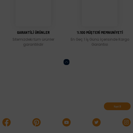
Gönder
GARANTİLİ ÜRÜNLER
%100 MÜŞTERİ MEMNUNİYETİ
Sitemizdeki tüm ürünler
En Geç 1 İş Günü İçerisinde Kargo
garantilidir
Garantisi
Abone olun, indirimleri kaçırmayın.
Kayıt Ol