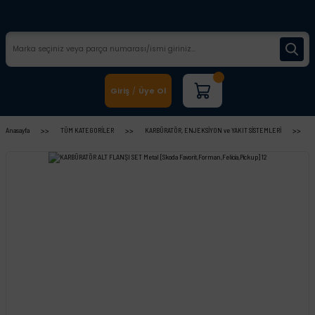
Giriş
Üye Ol
/
Anasayfa
TÜM KATEGORİLER
KARBÜRATÖR, ENJEKSİYON ve YAKIT SİSTEMLERİ
K