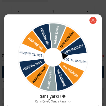
-
+
Sepete Ekle
Hızlı Satın Al
Arkadaşına Öner
Fiyatı Düşünce Haber Ver
Paylaş
Ürün Bilgisi
UYUMLU ARAÇ VE MOTOR TIPLERI: Lada Kalina HB Lada Kalina Sedan Lada Kalina STW
Yorumlar
Şans Çarkı ! 🍀
Çarkı Çevir👇 Sende Kazan ✨