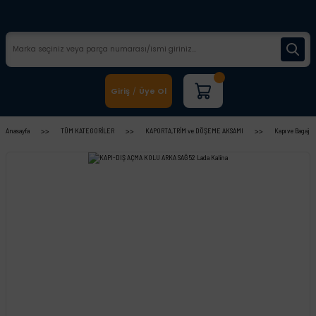
Giriş
Üye Ol
/
Anasayfa
TÜM KATEGORİLER
KAPORTA,TRİM ve DÖŞEME AKSAMI
Kapı ve Bagaj Ko