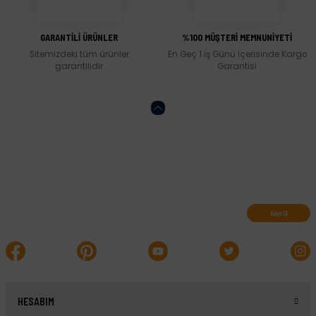
Gönder
GARANTİLİ ÜRÜNLER
%100 MÜŞTERİ MEMNUNİYETİ
Sitemizdeki tüm ürünler
En Geç 1 İş Günü İçerisinde Kargo
garantilidir
Garantisi
Abone olun, indirimleri kaçırmayın.
Kayıt Ol
HESABIM