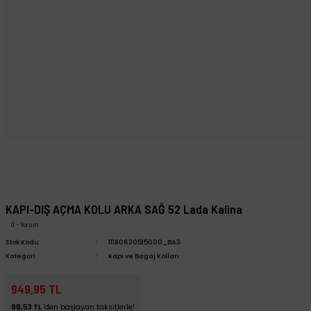
KAPI-DIŞ AÇMA KOLU ARKA SAĞ 52 Lada Kalina
0 - Yorum
Stok Kodu
11180620515000_BA3
Kategori
Kapı ve Bagaj Kolları
949,95 TL
98,53 TL
'den başlayan taksitlerle!