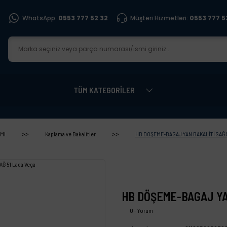
WhatsApp:
0553 777 52 32
Müşteri Hizmetleri:
0553 777 5
TÜM KATEGORİLER
MI
Kaplama ve Bakalitler
HB DÖŞEME-BAGAJ YAN BAKALİTİ SAĞ 5
HB DÖŞEME-BAGAJ YA
0 - Yorum