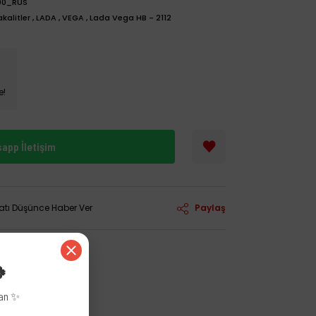
00_RUS
kalitler
,
LADA
,
VEGA
,
Lada Vega HB - 2112
e!
app İletişim
yatı Düşünce Haber Ver
Paylaş
🍀
zan ✨