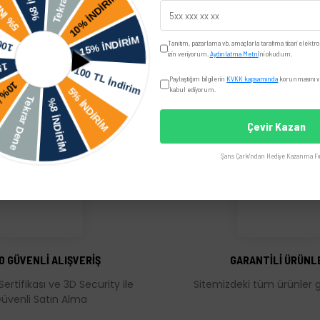
Yorumlar
Taksit Seçenekler
Tanıtım, pazarlama vb. amaçlarla tarafıma ticari elektro
izin veriyorum.
Aydınlatma Metni
'ni okudum.
Paylaştığım bilgilerin
KVKK kapsamında
korunmasını ve
kabul ediyorum.
Çevir Kazan
Şans Çarkı'ndan Hediye Kazanma Fır
üğünüz noktaları öneri formunu kullanarak tarafımıza iletebilirsiniz.
Bu ürüne ilk yorumu siz yapın!
Yorum Yaz
0 GÜVENLİ ALIŞVERİŞ
GARANTİLİ ÜRÜNL
Sertifikası ve 3D Security ile
Sitemizdeki tüm ürünler ga
üvenli Satın Alma