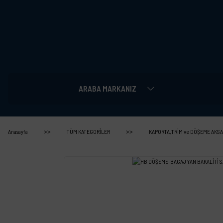
ARABA MARKANIZ
Anasayfa
TÜM KATEGORİLER
KAPORTA,TRİM ve DÖŞEME AKSA