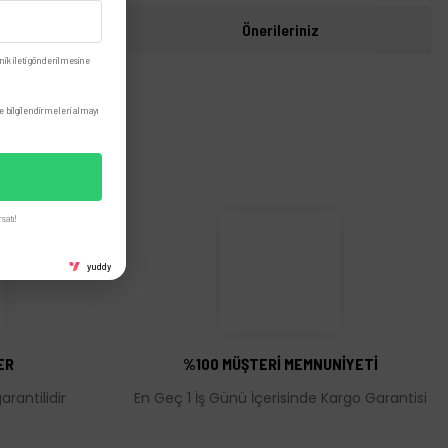
i
Önerileriniz
nik ileti gönderilmesine
 bilgilendirmeleri almayı
satı!
yuddy
ER
%100 MÜŞTERİ MEMNUNİYETİ
rantilidir
En Geç 1 İş Günü İçerisinde Kargo Garantisi