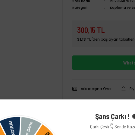
Stok Kodu
211205607072
Kategori
Kaplama ve Ba
300,15 TL
31,13 TL
'den başlayan taksitlerl
Whats
Arkadaşına Öner
Fi
Şans Çarkı ! 
Çarkı Çevir👇 Sende Ka