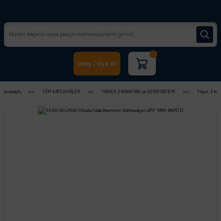
Giriş
Üye Ol
/
Anasayfa
TÜM KATEGORİLER
TRİGER, EKSANTRİK ve GERGİ SİSTEMİ
Triger, Eksa