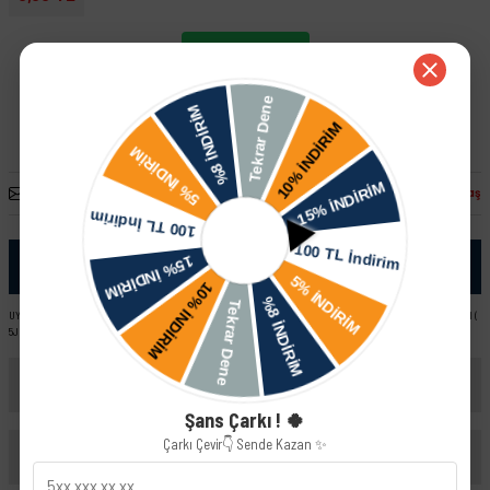
Whatsapp İletişim
Arkadaşına Öner
Fiyatı Düşünce Haber Ver
Paylaş
Ürün Bilgisi
UYUMLU ARAÇ VE MOTOR TIPLERI: Skoda Roomster ( 5J ) Skoda Fabia Sedan Skoda Fabia Combi Skoda Fabia - II (
5J )
Yorumlar
Şans Çarkı ! 🍀
Çarkı Çevir👇 Sende Kazan ✨
Taksit Seçenekleri
Bu ürüne ilk yorumu siz yapın!