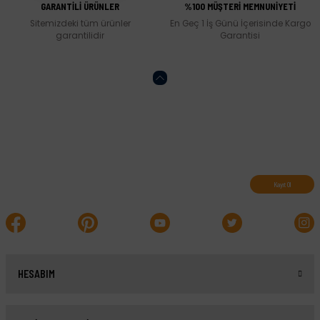
GARANTİLİ ÜRÜNLER
%100 MÜŞTERİ MEMNUNİYETİ
Sitemizdeki tüm ürünler
En Geç 1 İş Günü İçerisinde Kargo
garantilidir
Garantisi
Abone olun, indirimleri kaçırmayın.
Kayıt Ol
HESABIM