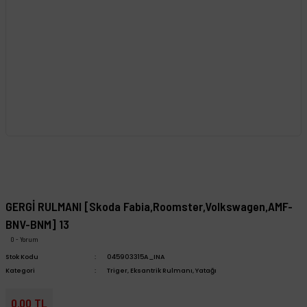
GERGİ RULMANI [Skoda Fabia,Roomster,Volkswagen,AMF-
BNV-BNM] 13
0 - Yorum
Stok Kodu
045903315A_INA
Kategori
Triger, Eksantrik Rulmanı, Yatağı
0,00 TL