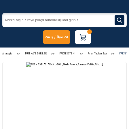
Giriş
Üye Ol
/
Anasayfa
TÜM KATEGORİLER
FREN SİSTEMİ
Fren Tablası, Sacı
FREN TAB