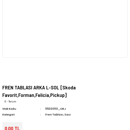
FREN TABLASI ARKA L-SOL [Skoda
Favorit,Forman,Felicia,Pickup]
0 - Yorum
Stok Kodu
115330110_ORJ
Kategori
Fren Tablası, Sacı
0,00 TL