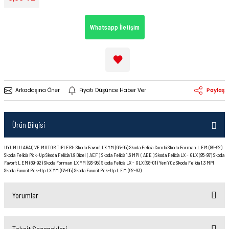
Whatsapp İletişim
Arkadaşına Öner
Fiyatı Düşünce Haber Ver
Paylaş
Ürün Bilgisi
UYUMLU ARAÇ VE MOTOR TIPLERI: Skoda Favorit LX YM (93-95) Skoda Felicia Combi Skoda Forman L EM (89-92)
Skoda Felicia Pick-Up Skoda Felicia 1.9 Dizel ( AEF ) Skoda Felicia 1.6 MPI ( AEE ) Skoda Felicia LX - GLX (95-97) Skoda
Favorit L EM (89-92) Skoda Forman LX YM (93-95) Skoda Felicia LX - GLX (98-01) YeniYüz Skoda Felicia 1.3 MPI
Skoda Favorit Pick-Up LX YM (93-95) Skoda Favorit Pick-Up L EM (92-93)
Yorumlar