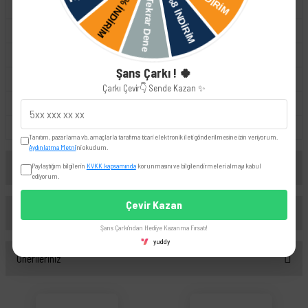
8W0698451G
8W0698451H
8W0698451J
8W0698451K
8W0698451L
8W0698451P
Şans Çarkı ! 🍀
8W0698451Q
8W0698451R
Çarkı Çevir👇 Sende Kazan ✨
8W0698451S
8W0698451T
8WD698451
87083091900
Tanıtım, pazarlama vb. amaçlarla tarafıma ticari elektronik ileti gönderilmesine izin veriyorum.
Aydınlatma Metni
'ni okudum.
Yorumlar
Paylaştığım bilgilerin
KVKK kapsamında
korunmasını ve bilgilendirmeleri almayı kabul
ediyorum.
Çevir Kazan
Taksit Seçenekleri
Bu ürüne ilk yorumu siz yapın!
Şans Çarkı'ndan Hediye Kazanma Fırsatı!
yuddy
Önerileriniz
Yorum Yaz
Bu ürünün fiyat bilgisi, resim, ürün açıklamalarında ve diğer konularda yetersiz
gördüğünüz noktaları öneri formunu kullanarak tarafımıza iletebilirsiniz.