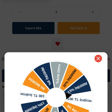
-
+
Sepete Ekle
Hızlı Satın Al
Arkadaşına Öner
Fiyatı Düşünce Haber Ver
Paylaş
Ürün Bilgisi
NOT:
Ürünü satın almadan önce şase numaranız ile sipariş hattımızdan kontrol ettirmeniz tavsiye edilir.
UYUMLU OEM
425559656544
8W0698451F