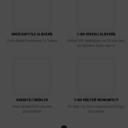
Görüş ve önerileriniz için teşekkür ederiz.
Ürün resmi kalitesiz, bozuk veya görüntülenemiyor.
Ürün açıklamasında eksik bilgiler bulunuyor.
KREDİ KARTI İLE ALIŞVERİŞ
%100 GÜVENLİ ALIŞVERİŞ
Ürün bilgilerinde hatalar bulunuyor.
Tüm Kredi Kartlarına 12 Taksit
256bit SSL Sertifikası ve 3D Security
Ürün fiyatı diğer sitelerden daha pahalı.
ile Güvenli Satın Alma
Bu ürüne benzer farklı alternatifler olmalı.
Gönder
GARANTİLİ ÜRÜNLER
%100 MÜŞTERİ MEMNUNİYETİ
Sitemizdeki tüm ürünler
En Geç 1 İş Günü İçerisinde Kargo
garantilidir
Garantisi