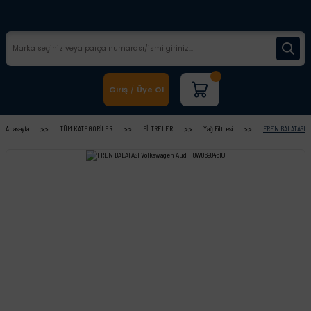
Giriş
Üye Ol
/
Anasayfa
TÜM KATEGORİLER
FİLTRELER
Yağ Filtresi
FREN BALATASI V