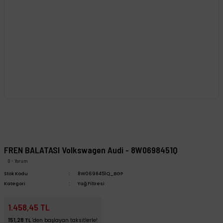
FREN BALATASI Volkswagen Audi - 8W0698451Q
0 - Yorum
Stok Kodu
8W0698451Q_BGP
Kategori
Yağ Filtresi
1.458,45 TL
151,28 TL
'den başlayan taksitlerle!