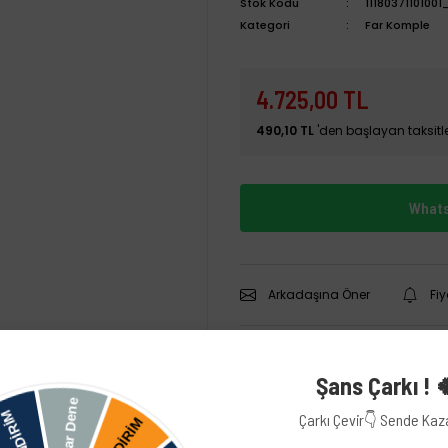
Stok Kodu
11180371101001
Kategori
Far Komple
4.725,00 TL
490,10 TL
'den başlayan taksitle
Whats
Arkadaşına Öner
Fi
Şans Çarkı ! 
Çarkı Çevir👇 Sende Ka