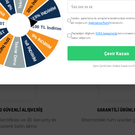
Yorumlar
Taksit Seçenekler
Tanıtım, pazarlama vb. amaçlarla tarafıma ticari elektro
izin veriyorum.
Aydınlatma Metni
'ni okudum.
Paylaştığım bilgilerin
KVKK kapsamında
korunmasını ve
kabul ediyorum.
Çevir Kazan
Şans Çarkı'ndan Hediye Kazanma Fır
üğünüz noktaları öneri formunu kullanarak tarafımıza iletebilirsiniz.
Bu ürüne ilk yorumu siz yapın!
Yorum Yaz
0 GÜVENLİ ALIŞVERİŞ
GARANTİLİ ÜRÜNL
Sertifikası ve 3D Security ile
Sitemizdeki tüm ürünler ga
üvenli Satın Alma