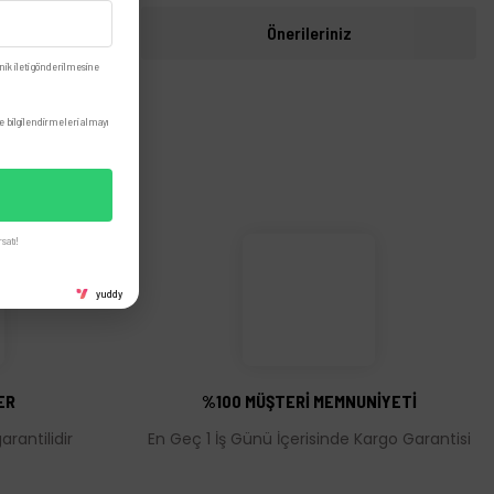
i
Önerileriniz
nik ileti gönderilmesine
 bilgilendirmeleri almayı
satı!
yuddy
ER
%100 MÜŞTERİ MEMNUNİYETİ
rantilidir
En Geç 1 İş Günü İçerisinde Kargo Garantisi