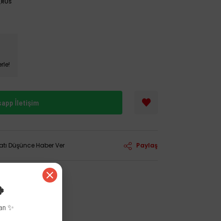
_RUS
rle!
app İletişim
yatı Düşünce Haber Ver
Paylaş
🍀
zan ✨