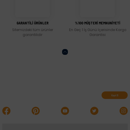
Gönder
GARANTİLİ ÜRÜNLER
%100 MÜŞTERİ MEMNUNİYETİ
Sitemizdeki tüm ürünler
En Geç 1 İş Günü İçerisinde Kargo
garantilidir
Garantisi
Abone olun, indirimleri kaçırmayın.
Kayıt Ol