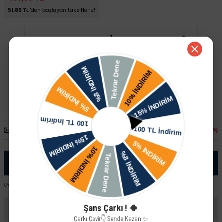
51,86 TL
'den başlayan taksitlerle!
-
+
Sepete Ekle
Hızlı Satın Al
Arkadaşına Öner
Fiyatı Düşünce Haber Ver
Paylaş
Ürün Bilgisi
UYUMLU ARAÇ VE MOTOR TIPLERI: Lada Vega HB - 2112 Lada Vega Sedan - 2110 Lada Vega Stw - 2111
Şans Çarkı ! 🍀
Yorumlar
Çarkı Çevir👇 Sende Kazan ✨