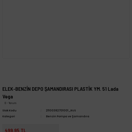
ELEK-BENZİN DEPO ŞAMANDIRASI PLASTİK YM. 51 Lada
Vega
0 - Yorum
Stok Kodu
21100382701001_RUS
Kategori
Benzin Pompa ve Şamandıra
499,95 TL