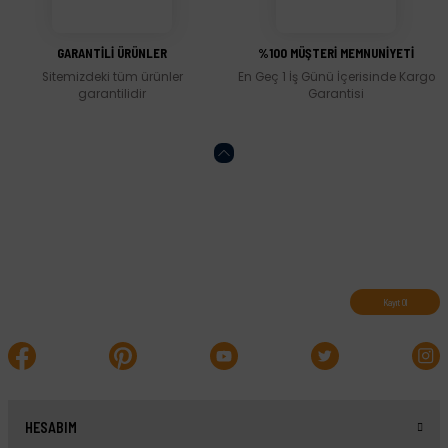
Gönder
GARANTİLİ ÜRÜNLER
%100 MÜŞTERİ MEMNUNİYETİ
Sitemizdeki tüm ürünler
En Geç 1 İş Günü İçerisinde Kargo
garantilidir
Garantisi
Abone olun, indirimleri kaçırmayın.
Kayıt Ol
HESABIM