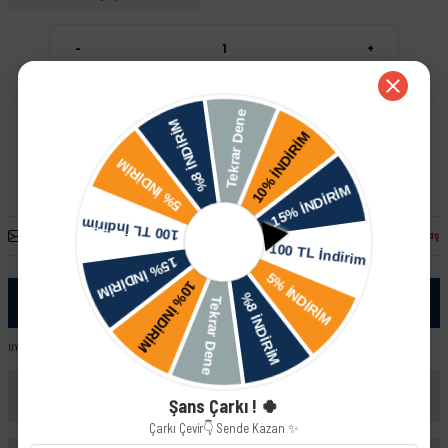
-
+
Sepete Ekle
Hızlı Satın Al
Arkadaşına Öner
Fiyatı Düşünce Haber Ver
Paylaş
Ürün Bilgisi
UYUMLU ARAÇ VE MOTOR TIPLERI: Lada Kalina STW Lada Kalina HB Lada Kalina Sedan
Yorumlar
Şans Çarkı ! 🍀
Çarkı Çevir👇 Sende Kazan ✨