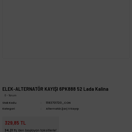
ELEK-ALTERNATÖR KAYIŞI 6PK888 52 Lada Kalina
0 - Yorum
Stok Kodu
11183701720_CON
Kategori
Alternatör,Şarj V Kayışı
329,85 TL
34,21 TL
'den başlayan taksitlerle!