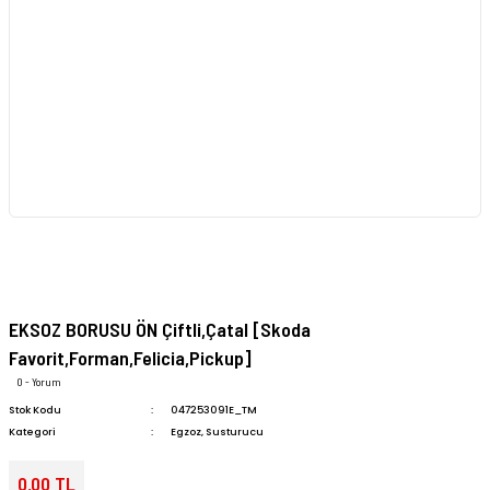
EKSOZ BORUSU ÖN Çiftli,Çatal [Skoda
Favorit,Forman,Felicia,Pickup]
0 - Yorum
Stok Kodu
047253091E_TM
Kategori
Egzoz, Susturucu
0,00 TL