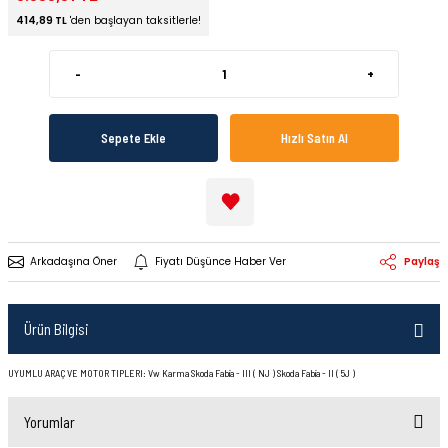
414,89 TL
'den başlayan taksitlerle!
-
+
Sepete Ekle
Hızlı Satın Al
Arkadaşına Öner
Fiyatı Düşünce Haber Ver
Paylaş
Ürün Bilgisi
UYUMLU ARAÇ VE MOTOR TIPLERI: Vw Karma Skoda Fabia - III ( NJ ) Skoda Fabia - II ( 5J )
Yorumlar