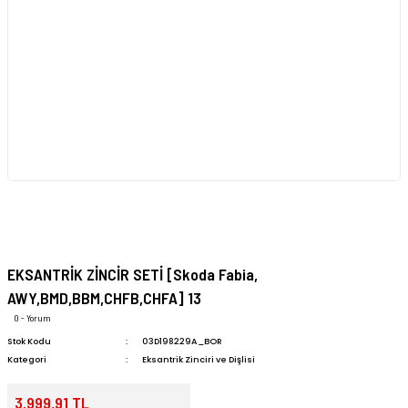
EKSANTRİK ZİNCİR SETİ [Skoda Fabia,
AWY,BMD,BBM,CHFB,CHFA] 13
0 - Yorum
Stok Kodu
03D198229A_BOR
Kategori
Eksantrik Zinciri ve Dişlisi
3.999,91 TL