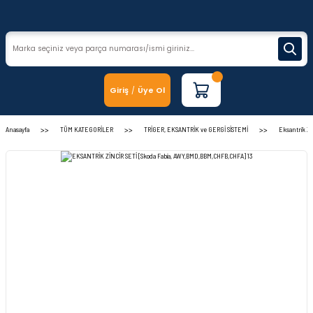
Giriş
Üye Ol
/
Anasayfa
TÜM KATEGORİLER
TRİGER, EKSANTRİK ve GERGİ SİSTEMİ
Eksantrik Zinc