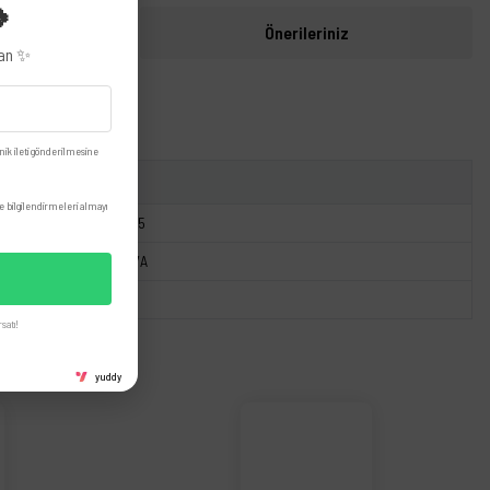
🍀
i
Önerileriniz
zan ✨
nik ileti gönderilmesine
 bilgilendirmeleri almayı
KW453605
03L957147A
satı!
yuddy