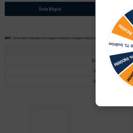
Ürün Bilgisi
NOT:
Ürünü satın almadan önce şase numaranız ile sipariş hattımızdan kontrol ettirmeniz tavs
EPS1953605
03L957147
03L907601
Bu ürünün fiyat bilgisi, resim, ürün açıklamalarında ve diğer konularda yetersiz görd
Görüş ve önerileriniz için teşekkür ederiz.