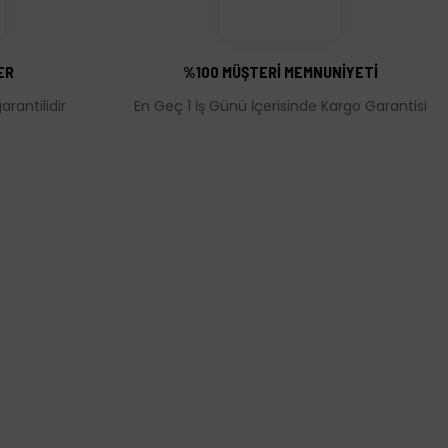
ER
%100 MÜŞTERİ MEMNUNİYETİ
rantilidir
En Geç 1 İş Günü İçerisinde Kargo Garantisi
MÜŞTERİ HİZMETLERİ
leşmesi
İletişim Bilgileri
Üyelik Bilgileri
rı
Puan ve Hediye Çeki Uygulaması