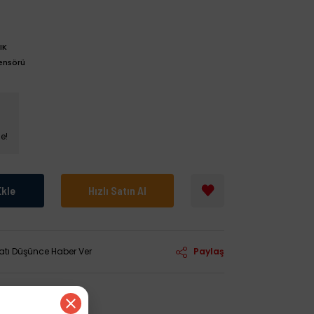
IK
Sensörü
e!
Ekle
Hızlı Satın Al
yatı Düşünce Haber Ver
Paylaş