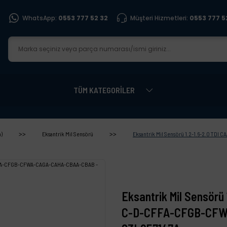
WhatsApp:
0553 777 52 32
Müşteri Hizmetleri:
0553 777 5
TÜM KATEGORİLER
)
Eksantrik Mil Sensörü
Eksantrik Mil Sensörü 1.2-1.6-2.0 
Eksantrik Mil Sensörü
C-D-CFFA-CFGB-CFW