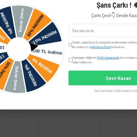
Şans Çarkı ! 
Yorumlar
Taksit Seçenekler
Çarkı Çevir👇 Sende Ka
iye edilir.
Tanıtım, pazarlama vb. amaçlarla tarafıma ticari elektro
izin veriyorum.
Aydınlatma Metni
'ni okudum.
UYUMLU OEM
Paylaştığım bilgilerin
KVKK kapsamında
korunmasını ve
kabul ediyorum.
Çevir Kazan
Şans Çarkı'ndan Hediye Kazanma Fır
üğünüz noktaları öneri formunu kullanarak tarafımıza iletebilirsiniz.
Bu ürüne ilk yorumu siz yapın!