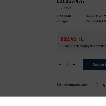
03L957147A
0 - Yorum
Stok Kodu
03L957147A_V
Kategori
Eksantrik Mil 
882,45 TL
91,53 TL
'den başlayan taksitlerl
-
+
Sepete 
Arkadaşına Öner
Fi