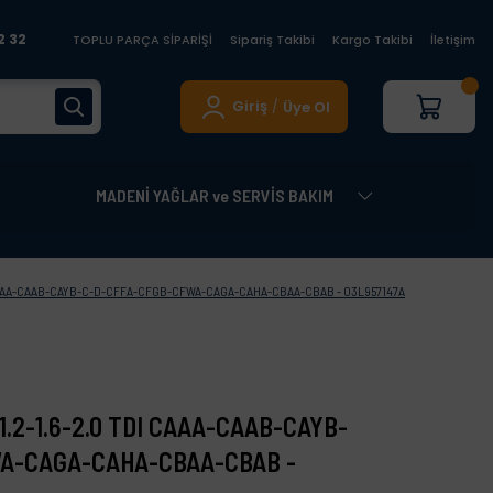
2 32
TOPLU PARÇA SİPARİŞİ
Sipariş Takibi
Kargo Takibi
İletişim
Giriş
Üye Ol
/
MADENİ YAĞLAR ve SERVİS BAKIM
TDI CAAA-CAAB-CAYB-C-D-CFFA-CFGB-CFWA-CAGA-CAHA-CBAA-CBAB - 03L957147A
 1.2-1.6-2.0 TDI CAAA-CAAB-CAYB-
A-CAGA-CAHA-CBAA-CBAB -