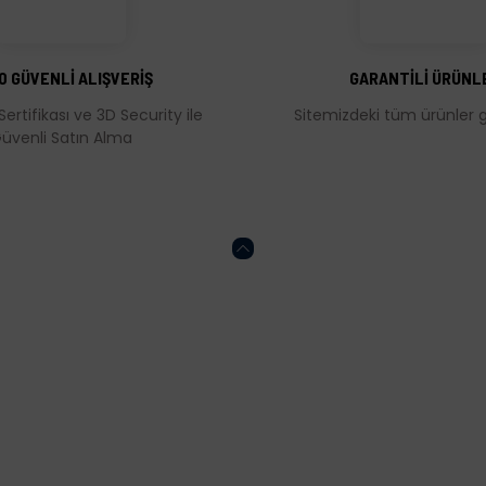
Yorum Yaz
0 GÜVENLİ ALIŞVERİŞ
GARANTİLİ ÜRÜNL
Sertifikası ve 3D Security ile
Sitemizdeki tüm ürünler ga
üvenli Satın Alma
Gönder
HESABIM
ONLİNE ALIŞVERİŞ
Kalite Politikamız
Mesafeli Satış Söz
Sertifikalar
KVKK
İptal ve İade Koşulla