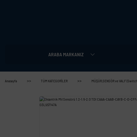
ARABA MARKANIZ
Anasayfa
TÜM KATEGORİLER
MÜŞÜR,SENSÖR ve VALF (Switch