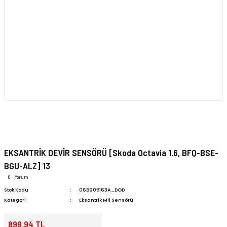
EKSANTRİK DEVİR SENSÖRÜ [Skoda Octavia 1.6, BFQ-BSE-
BGU-ALZ] 13
0 - Yorum
Stok Kodu
06B905163A_DOD
Kategori
Eksantrik Mil Sensörü
899,94 TL