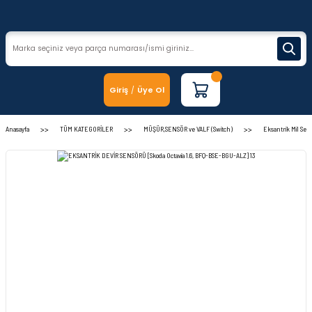
Giriş
Üye Ol
/
Anasayfa
TÜM KATEGORİLER
MÜŞÜR,SENSÖR ve VALF (Switch)
Eksantrik Mil Sen