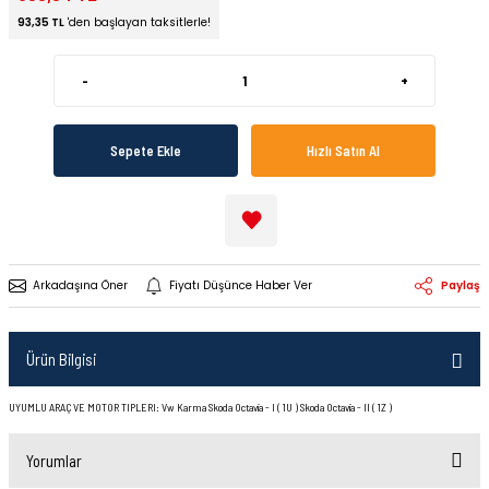
93,35 TL
'den başlayan taksitlerle!
-
+
Sepete Ekle
Hızlı Satın Al
Arkadaşına Öner
Fiyatı Düşünce Haber Ver
Paylaş
Ürün Bilgisi
UYUMLU ARAÇ VE MOTOR TIPLERI: Vw Karma Skoda Octavia - I ( 1U ) Skoda Octavia - II ( 1Z )
Yorumlar