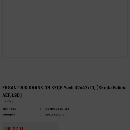
EKSANTİRİK KRANK ÖN KEÇE Yaylı 32x47x10, [Skoda Felicia
AEF,1.9D]
0 - Yorum
Stok Kodu
068103085E_ELR
Kategori
Motor Keçeleri
190,27 TL