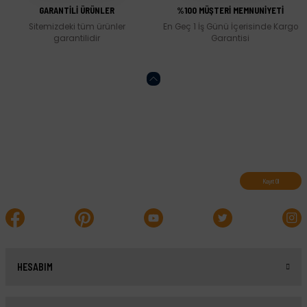
GARANTİLİ ÜRÜNLER
%100 MÜŞTERİ MEMNUNİYETİ
Sitemizdeki tüm ürünler
En Geç 1 İş Günü İçerisinde Kargo
garantilidir
Garantisi
Abone olun, indirimleri kaçırmayın.
Kayıt Ol
HESABIM