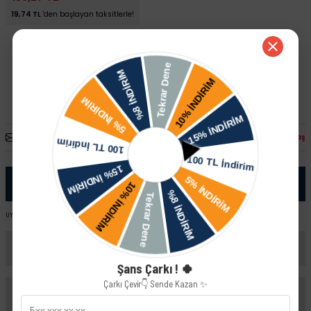
19,74 TL
'den başlayan taksitlerle!
Whatsapp İletişim
Arkadaşına Öner
Fiyatı Düşünce Haber Ver
Paylaş
Ürün Bilgisi
UYUMLU ARAÇ VE MOTOR TIPLERI: Vw Karma Skoda Felicia 1.9 Dizel ( AEF )
Yorumlar
Şans Çarkı ! 🍀
Çarkı Çevir👇 Sende Kazan ✨
Taksit Seçenekleri
Bu ürüne ilk yorumu siz yapın!