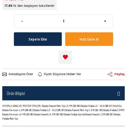
17,65 TL
'den başlayan taksitlerle!
-
+
Sepete Ekle
Hızlı Satın Al
Arkadaşına Öner
Fiyatı Düşünce Haber Ver
Paylaş
Ürün Bilgisi
UYUMLU ARAÇ VE MOTOR TIPLERI: Skoda Favorit Pick-Up LX YM (93-95) Skoda Felicia LX - GLX (98-01) YeniYüz
Skoda Forman L EM (89-92) Skoda Felicia LX - GLX (95-97) Skoda Favorit Pick-Up L EM (92-93) Skoda Felicia 1.3 MPI
Skoda Forman LX YM (93-95) Skoda Favorit LX YM (93-95) Skoda Felicia Combi Skoda Favorit L EM (89-92) Skoda
Felicia Pick-Up