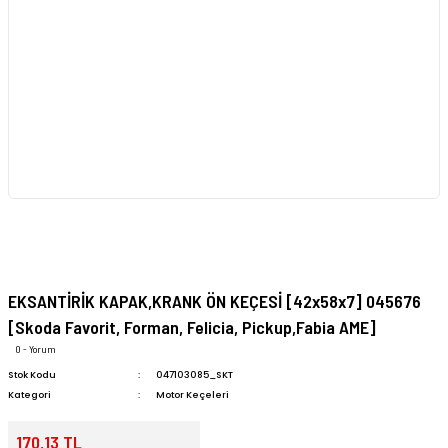
EKSANTİRİK KAPAK,KRANK ÖN KEÇESİ [42x58x7] 045676
[Skoda Favorit, Forman, Felicia, Pickup,Fabia AME]
0 - Yorum
Stok Kodu
047103085_SKT
Kategori
Motor Keçeleri
170,13 TL