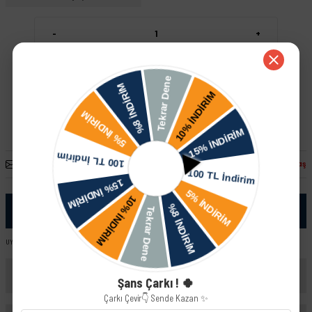
-
+
Sepete Ekle
Hızlı Satın Al
Arkadaşına Öner
Fiyatı Düşünce Haber Ver
Paylaş
Ürün Bilgisi
UYUMLU ARAÇ VE MOTOR TIPLERI: Lada Vega Stw - 2111 Lada Vega HB - 2112 Lada Vega Sedan - 2110
Yorumlar
Şans Çarkı ! 🍀
Çarkı Çevir👇 Sende Kazan ✨