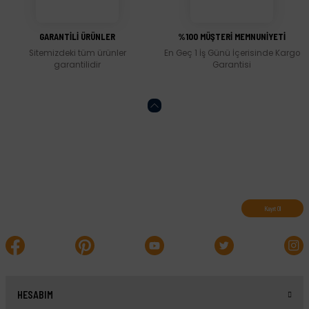
Gönder
GARANTİLİ ÜRÜNLER
%100 MÜŞTERİ MEMNUNİYETİ
Sitemizdeki tüm ürünler
En Geç 1 İş Günü İçerisinde Kargo
garantilidir
Garantisi
Abone olun, indirimleri kaçırmayın.
Kayıt Ol
HESABIM