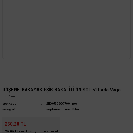
DÖŞEME-BASAMAK EŞİK BAKALİTİ ÖN SOL 51 Lada Vega
0 - Yorum
Stok Kodu
21100510907700_RUS
Kategori
Kaplama ve Bakalitler
250,20 TL
25,95 TL
'den başlayan taksitlerle!