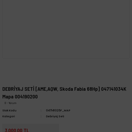
DEBRİYAJ SETİ [AME,AQW, Skoda Fabia 68Hp] 047141034K
Mapa 004190200
0 - Yorum
Stok Kodu
047141025F_MAP
Kategori
Debriyaj Seti
3.000,00 TL