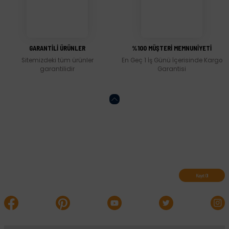
Gönder
GARANTİLİ ÜRÜNLER
%100 MÜŞTERİ MEMNUNİYETİ
Sitemizdeki tüm ürünler
En Geç 1 İş Günü İçerisinde Kargo
garantilidir
Garantisi
Abone olun, indirimleri kaçırmayın.
Kayıt Ol