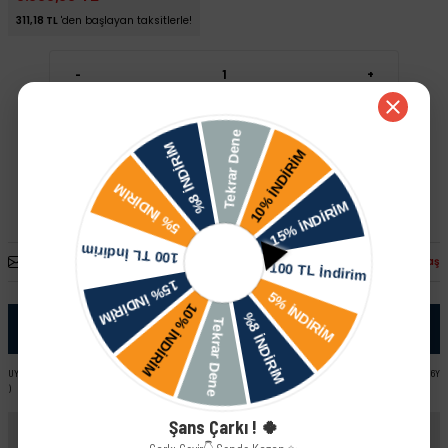
311,18 TL
'den başlayan taksitlerle!
-
+
Sepete Ekle
Hızlı Satın Al
Arkadaşına Öner
Fiyatı Düşünce Haber Ver
Paylaş
Ürün Bilgisi
UYUMLU ARAÇ VE MOTOR TIPLERI: Skoda Fabia Combi Skoda Fabia Sedan Skoda Fabia - II ( 5J ) Skoda Fabia - I ( 6Y
)
Şans Çarkı ! 🍀
Yorumlar