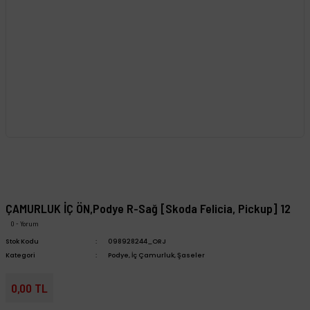
ÇAMURLUK İÇ ÖN,Podye R-Sağ [Skoda Felicia, Pickup] 12
0 - Yorum
Stok Kodu
098928244_ORJ
Kategori
Podye, İç Çamurluk, Şaseler
0,00 TL