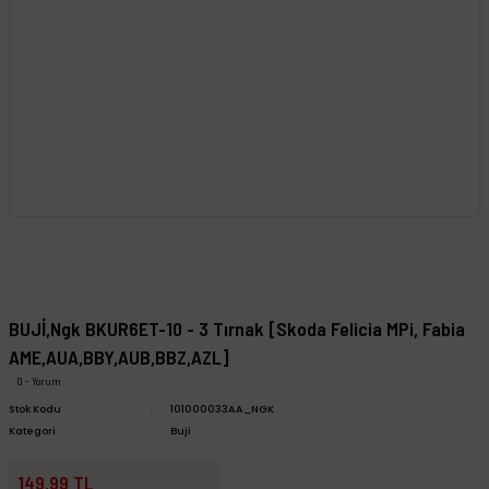
BUJİ,Ngk BKUR6ET-10 - 3 Tırnak [Skoda Felicia MPi, Fabia
AME,AUA,BBY,AUB,BBZ,AZL]
0 - Yorum
Stok Kodu
101000033AA_NGK
Kategori
Buji
149,99 TL