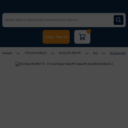
Giriş
Üye Ol
/
Anasayfa
TÜM KATEGORİLER
ATEŞLEME SİSTEMİ
Buji
BUJİ,Ngk BKUR6E