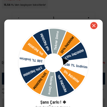
15,56 TL
'den başlayan taksitlerle!
-
+
Sepete Ekle
Hızlı Satın Al
Arkadaşına Öner
Fiyatı Düşünce Haber Ver
Paylaş
Ürün Bilgisi
UYUMLU ARAÇ VE MOTOR TIPLERI: Skoda Fabia Combi Skoda Fabia - I ( 6Y ) Vw Karma Skoda Fabia Sedan Skoda
Felicia 1.3 MPI
Şans Çarkı ! 🍀
Yorumlar