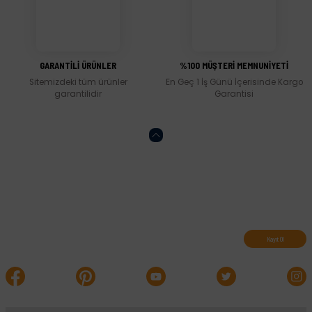
Gönder
GARANTİLİ ÜRÜNLER
%100 MÜŞTERİ MEMNUNİYETİ
Sitemizdeki tüm ürünler
En Geç 1 İş Günü İçerisinde Kargo
garantilidir
Garantisi
Abone olun, indirimleri kaçırmayın.
Kayıt Ol