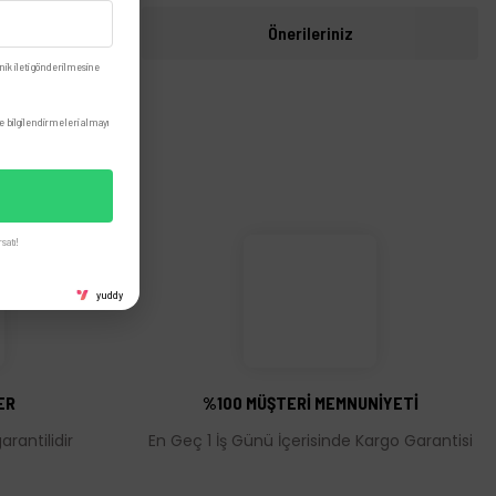
i
Önerileriniz
nik ileti gönderilmesine
 bilgilendirmeleri almayı
satı!
yuddy
ER
%100 MÜŞTERİ MEMNUNİYETİ
rantilidir
En Geç 1 İş Günü İçerisinde Kargo Garantisi