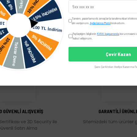
Yorumlar
Taksit Seçenekler
Tanıtım, pazarlama vb. amaçlarla tarafıma ticari elektro
izin veriyorum.
Aydınlatma Metni
'ni okudum.
Paylaştığım bilgilerin
KVKK kapsamında
korunmasını ve
kabul ediyorum.
üz
Çevir Kazan
Şans Çarkı'ndan Hediye Kazanma Fır
üğünüz noktaları öneri formunu kullanarak tarafımıza iletebilirsiniz.
Bu ürüne ilk yorumu siz yapın!
Yorum Yaz
0 GÜVENLİ ALIŞVERİŞ
GARANTİLİ ÜRÜNL
Sertifikası ve 3D Security ile
Sitemizdeki tüm ürünler ga
üvenli Satın Alma