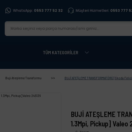
WhatsApp:
0553 777 52 32
Müşteri Hizmetleri:
0553 777 5
TÜM KATEGORİLER
Buji Ateşleme Transformu
BUJİ ATEŞLEME TRANSFORMATÖRÜ [Skoda Felicia 
BUJİ ATEŞLEME TRAN
1.3Mpi, Pickup] Valeo
0 - Yorum