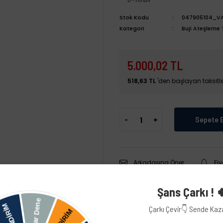
Stok Kodu
047905104_V
Kategori
Buji Ateşleme
5.000,02 TL
518,63 TL
'den başlayan taksitle
-
+
Sepete 
Arkadaşına Öner
Fi
Şans Çarkı ! 
Çarkı Çevir👇 Sende Ka