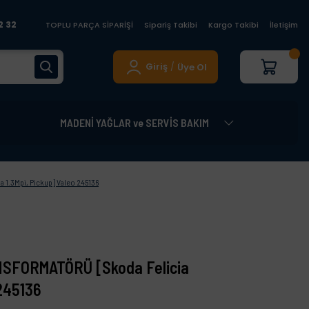
2 32
TOPLU PARÇA SİPARİŞİ
Sipariş Takibi
Kargo Takibi
İletişim
Giriş
Üye Ol
/
MADENİ YAĞLAR ve SERVİS BAKIM
1.3Mpi, Pickup] Valeo 245136
SFORMATÖRÜ [Skoda Felicia
 245136