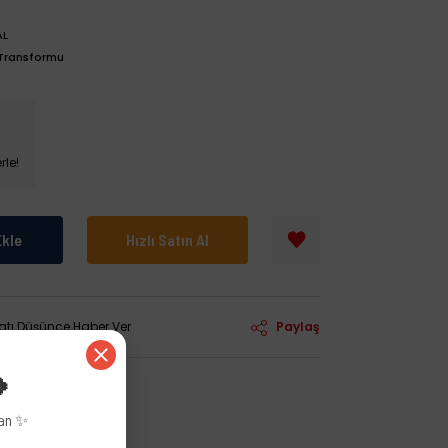
AL
 Transformu
rle!
Ekle
Hızlı Satın Al
yatı Düşünce Haber Ver
Paylaş
🍀
zan ✨