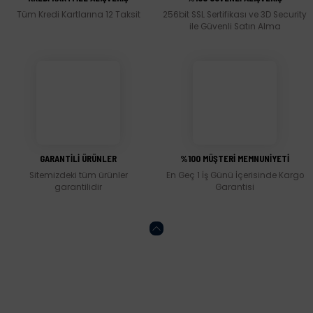
Tüm Kredi Kartlarına 12 Taksit
256bit SSL Sertifikası ve 3D Security
Ürün fiyatı diğer sitelerden daha pahalı.
ile Güvenli Satın Alma
Bu ürüne benzer farklı alternatifler olmalı.
Gönder
GARANTİLİ ÜRÜNLER
%100 MÜŞTERİ MEMNUNİYETİ
Sitemizdeki tüm ürünler
En Geç 1 İş Günü İçerisinde Kargo
garantilidir
Garantisi
Abone olun, indirimleri kaçırmayın.