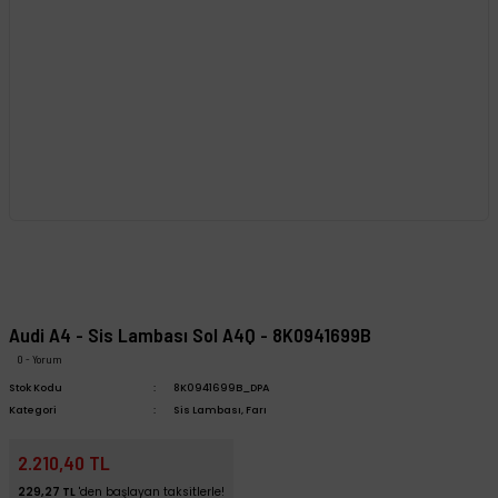
Audi A4 - Sis Lambası Sol A4Q - 8K0941699B
0 - Yorum
Stok Kodu
8K0941699B_DPA
Kategori
Sis Lambası, Farı
2.210,40 TL
229,27 TL
'den başlayan taksitlerle!