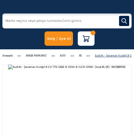
Giriş
Üye Ol
/
Anasayfa
ARABA MARKANIZ
AUDI
A5
Audi A4 - Şanzıman Kulağı 1.8-2