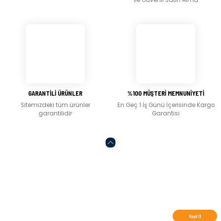
ile Güvenli Satın Alma
Bu ürüne benzer farklı alternatifler olmalı.
Gönder
GARANTİLİ ÜRÜNLER
%100 MÜŞTERİ MEMNUNİYETİ
Sitemizdeki tüm ürünler
En Geç 1 İş Günü İçerisinde Kargo
garantilidir
Garantisi
Abone olun, indirimleri kaçırmayın.
Kayıt Ol