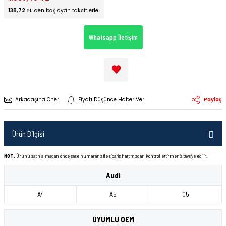
138,72 TL
'den başlayan taksitlerle!
Whatsapp İletişim
Arkadaşına Öner
Fiyatı Düşünce Haber Ver
Paylaş
Ürün Bilgisi
NOT:
Ürünü satın almadan önce şase numaranız ile sipariş hattımızdan kontrol ettirmeniz tavsiye edilir.
Audi
A4
A5
Q5
UYUMLU OEM