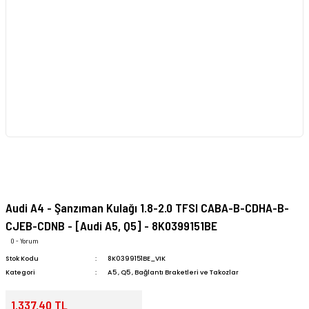
Audi A4 - Şanzıman Kulağı 1.8-2.0 TFSI CABA-B-CDHA-B-
CJEB-CDNB - [Audi A5, Q5] - 8K0399151BE
0 - Yorum
Stok Kodu
8K0399151BE_VIK
Kategori
A5
,
Q5
,
Bağlantı Braketleri ve Takozlar
1.337,40 TL