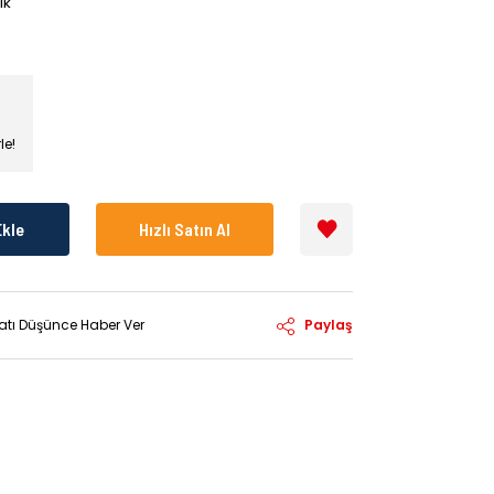
IK
le!
Ekle
Hızlı Satın Al
yatı Düşünce Haber Ver
Paylaş