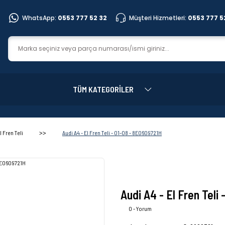
WhatsApp:
0553 777 52 32
Müşteri Hizmetleri:
0553 777 5
TÜM KATEGORİLER
l Fren Teli
Audi A4 - El Fren Teli - 01-08 - 8E0609721H
Audi A4 - El Fren Teli
0 - Yorum