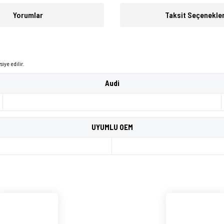
Yorumlar
Taksit Seçenekler
iye edilir.
Audi
UYUMLU OEM
üğünüz noktaları öneri formunu kullanarak tarafımıza iletebilirsiniz.
Bu ürüne ilk yorumu siz yapın!