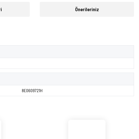
i
Önerileriniz
8E0609721H