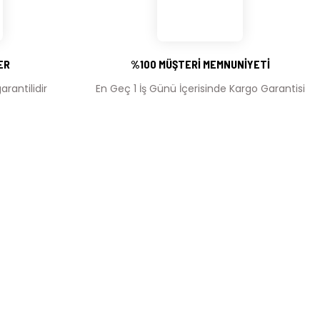
ER
%100 MÜŞTERİ MEMNUNİYETİ
rantilidir
En Geç 1 İş Günü İçerisinde Kargo Garantisi
MÜŞTERİ HİZMETLERİ
leşmesi
İletişim Bilgileri
Üyelik Bilgileri