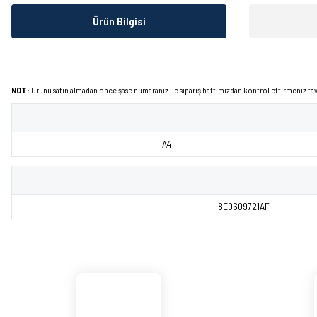
Ürün Bilgisi
NOT:
Ürünü satın almadan önce şase numaranız ile sipariş hattımızdan kontrol ettirmeniz tavs
A4
8E0609721AF
Bu ürünün fiyat bilgisi, resim, ürün açıklamalarında ve diğer konularda yetersiz görd
Görüş ve önerileriniz için teşekkür ederiz.