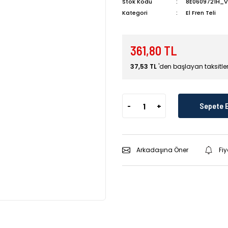
Stok Kodu
8E0609721H_V
Kategori
El Fren Teli
361,80 TL
37,53 TL
'den başlayan taksitler
-
+
Sepete 
Arkadaşına Öner
Fi