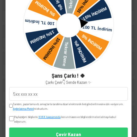
Audi
A3
Volkswagen
Golf
Skoda
Octavia
Şans Çarkı ! 🍀
Çarkı Çevir👇 Sende Kazan ✨
Seat
Toledo
Tanıtım, pazarlama vb. amaçlarla tarafıma ticari elektronik ileti gönderilmesine izin veriyorum.
Aydınlatma Metni
'ni okudum.
UYUMLU OEM
Paylaştığım bilgilerin
KVKK kapsamında
korunmasını ve bilgilendirmeleri almayı kabul
ediyorum.
1K0711265B
1K0711265L
Çevir Kazan
1K0711265R