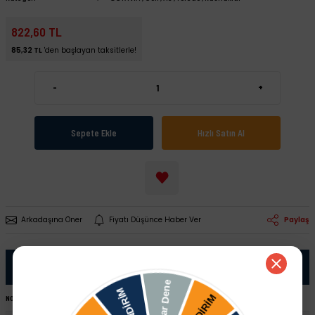
822,60 TL
85,32 TL
'den başlayan taksitlerle!
-
+
Sepete Ekle
Hızlı Satın Al
Arkadaşına Öner
Fiyatı Düşünce Haber Ver
Paylaş
Ürün Bilgisi
NOT:
Ürünü satın almadan önce şase numaranız ile sipariş hattımızdan kontrol ettirmeniz tavsiye edilir.