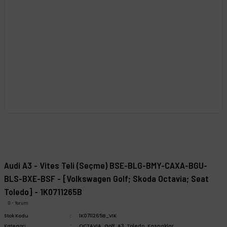
Audi A3 - Vites Teli (Seçme) BSE-BLG-BMY-CAXA-BGU-
BLS-BXE-BSF - [Volkswagen Golf; Skoda Octavia; Seat
Toledo] - 1K0711265B
0 - Yorum
Stok Kodu
1K0711265B_VIK
Kategori
OCTAVIA
,
Golf
,
A3
,
Toledo
,
Kasnaklar