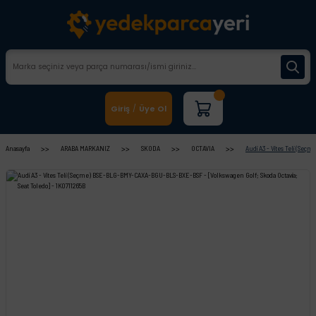
Giriş
Üye Ol
/
Anasayfa
ARABA MARKANIZ
SKODA
OCTAVIA
Audi A3 - Vites Teli (Se