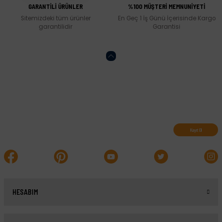
GARANTİLİ ÜRÜNLER
%100 MÜŞTERİ MEMNUNİYETİ
Sitemizdeki tüm ürünler
En Geç 1 İş Günü İçerisinde Kargo
garantilidir
Garantisi
Abone olun, indirimleri kaçırmayın.
Kayıt Ol
HESABIM