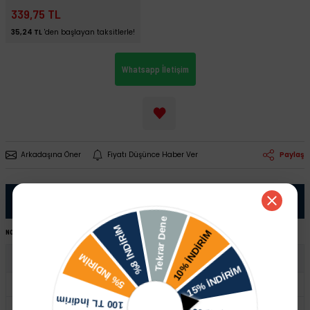
339,75 TL
35,24 TL
'den başlayan taksitlerle!
Whatsapp İletişim
Arkadaşına Öner
Fiyatı Düşünce Haber Ver
Paylaş
Ürün Bilgisi
NOT:
Ürünü satın almadan önce şase numaranız ile sipariş hattımızdan kontrol ettirmeniz tavsiye edilir.
Audi
A3
A4
Q3
Q7