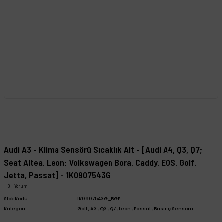
Audi A3 - Klima Sensörü Sıcaklık Alt - [Audi A4, Q3, Q7;
Seat Altea, Leon; Volkswagen Bora, Caddy, EOS, Golf,
Jetta, Passat] - 1K0907543G
0 - Yorum
Stok Kodu
1K0907543G_BGP
Kategori
Golf
,
A3
,
Q3
,
Q7
,
Leon
,
Passat
,
Basınç Sensörü