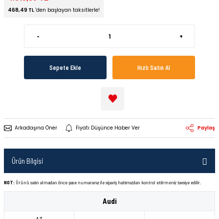
468,49 TL
'den başlayan taksitlerle!
-
+
Sepete Ekle
Hızlı Satın Al
Arkadaşına Öner
Fiyatı Düşünce Haber Ver
Paylaş
Ürün Bilgisi
NOT:
Ürünü satın almadan önce şase numaranız ile sipariş hattımızdan kontrol ettirmeniz tavsiye edilir.
Audi