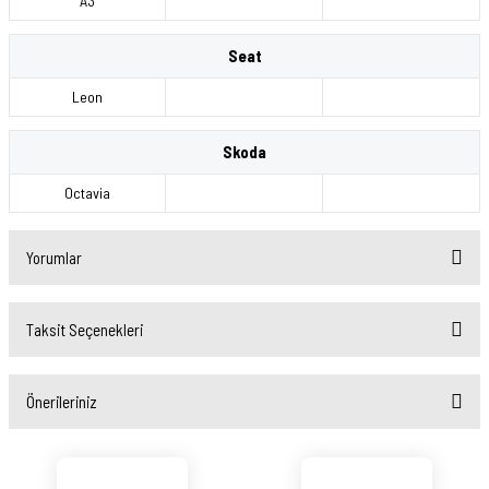
A3
Seat
Leon
Skoda
Octavia
Yorumlar
Taksit Seçenekleri
Bu ürüne ilk yorumu siz yapın!
Önerileriniz
Yorum Yaz
Bu ürünün fiyat bilgisi, resim, ürün açıklamalarında ve diğer konularda yetersiz
gördüğünüz noktaları öneri formunu kullanarak tarafımıza iletebilirsiniz.