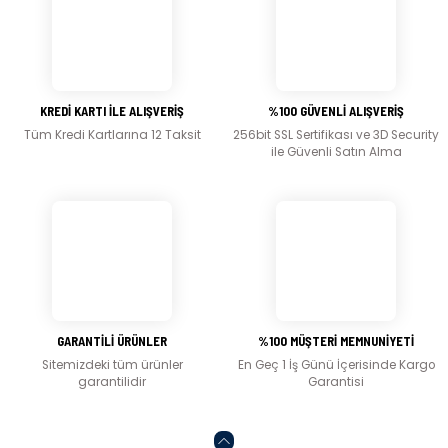
Görüş ve önerileriniz için teşekkür ederiz.
Ürün resmi kalitesiz, bozuk veya görüntülenemiyor.
Ürün açıklamasında eksik bilgiler bulunuyor.
KREDİ KARTI İLE ALIŞVERİŞ
%100 GÜVENLİ ALIŞVERİŞ
Ürün bilgilerinde hatalar bulunuyor.
Tüm Kredi Kartlarına 12 Taksit
256bit SSL Sertifikası ve 3D Security
Ürün fiyatı diğer sitelerden daha pahalı.
ile Güvenli Satın Alma
Bu ürüne benzer farklı alternatifler olmalı.
Gönder
GARANTİLİ ÜRÜNLER
%100 MÜŞTERİ MEMNUNİYETİ
Sitemizdeki tüm ürünler
En Geç 1 İş Günü İçerisinde Kargo
garantilidir
Garantisi