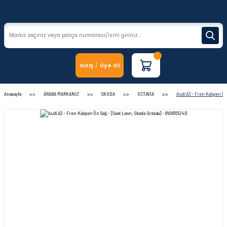
Giriş
Üye Ol
/
Anasayfa
ARABA MARKANIZ
SKODA
OCTAVIA
Audi A3 - Fren Kalıperı Ön