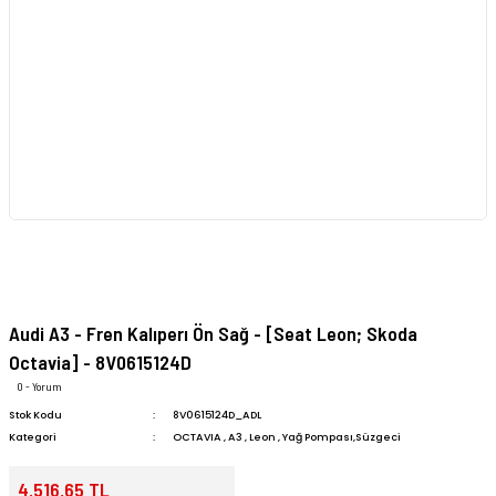
Audi A3 - Fren Kalıperı Ön Sağ - [Seat Leon; Skoda
Octavia] - 8V0615124D
0 - Yorum
Stok Kodu
8V0615124D_ADL
Kategori
OCTAVIA
,
A3
,
Leon
,
Yağ Pompası,Süzgeci
4.516,65 TL