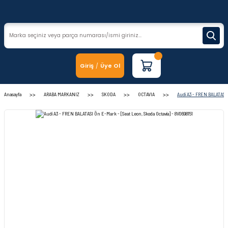
Giriş
Üye Ol
/
Anasayfa
ARABA MARKANIZ
SKODA
OCTAVIA
Audi A3 - FREN BALATASI Ö