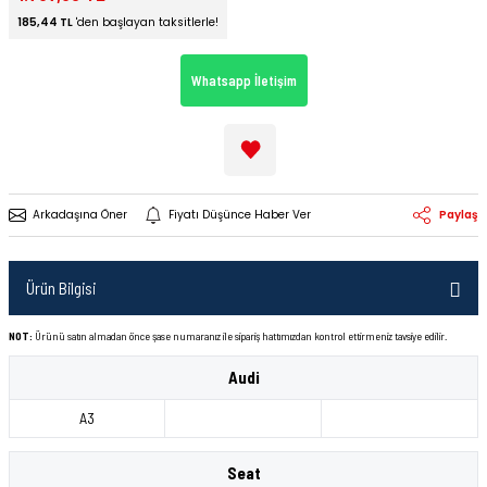
185,44 TL
'den başlayan taksitlerle!
Whatsapp İletişim
Arkadaşına Öner
Fiyatı Düşünce Haber Ver
Paylaş
Ürün Bilgisi
NOT:
Ürünü satın almadan önce şase numaranız ile sipariş hattımızdan kontrol ettirmeniz tavsiye edilir.
Audi
A3
Seat