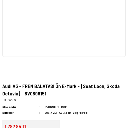
Audi A3 - FREN BALATASI Ön E-Mark - [Seat Leon, Skoda
Octavia] - 8V0698151
0 - Yorum
Stok Kodu
8V0698151_BGP
Kategori
OCTAVIA
,
A3
,
Leon
,
Yağ Filtresi
1.787,85 TL