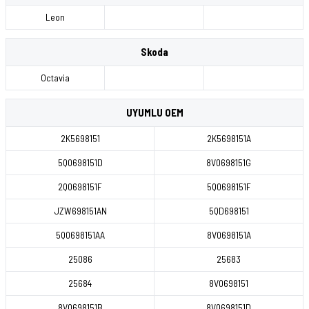
Leon
Skoda
Octavia
UYUMLU OEM
2K5698151
2K5698151A
5Q0698151D
8V0698151G
2Q0698151F
5Q0698151F
JZW698151AN
5QD698151
5Q0698151AA
8V0698151A
25086
25683
25684
8V0698151
8V0698151B
8V0698151D