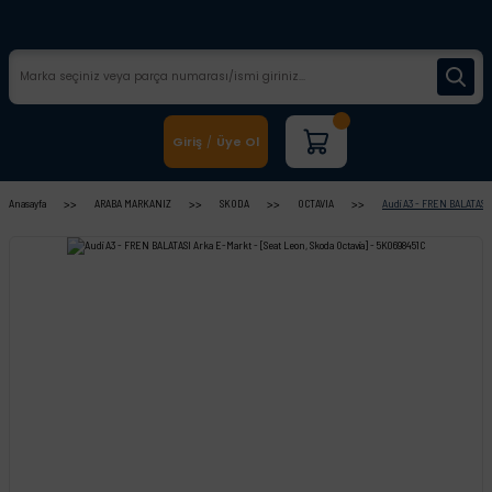
Giriş
Üye Ol
/
Anasayfa
ARABA MARKANIZ
SKODA
OCTAVIA
Audi A3 - FREN BALATASI A