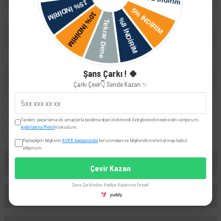
Leon
Skoda
Octavia
Şans Çarkı ! 🍀
UYUMLU OEM
Çarkı Çevir👇 Sende Kazan ✨
5K0698451
5K0698451A
5K0698451C
425559650177
Tanıtım, pazarlama vb. amaçlarla tarafıma ticari elektronik ileti gönderilmesine izin veriyorum.
Aydınlatma Metni
'ni okudum.
8708309990
2K5698451
Paylaştığım bilgilerin
KVKK kapsamında
korunmasını ve bilgilendirmeleri almayı kabul
ediyorum.
Yorumlar
Çevir Kazan
Şans Çarkı'ndan Hediye Kazanma Fırsatı!
Taksit Seçenekleri
yuddy
Bu ürüne ilk yorumu siz yapın!