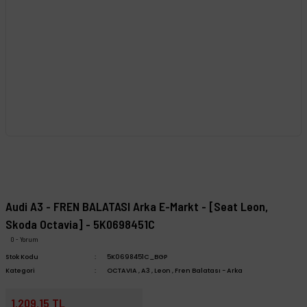
Audi A3 - FREN BALATASI Arka E-Markt - [Seat Leon,
Skoda Octavia] - 5K0698451C
0 - Yorum
Stok Kodu
5K0698451C_BGP
Kategori
OCTAVIA
,
A3
,
Leon
,
Fren Balatası - Arka
1.209,15 TL