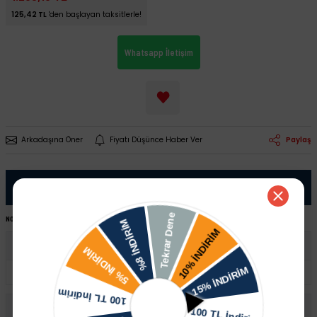
125,42 TL
'den başlayan taksitlerle!
Whatsapp İletişim
Arkadaşına Öner
Fiyatı Düşünce Haber Ver
Paylaş
Ürün Bilgisi
NOT:
Ürünü satın almadan önce şase numaranız ile sipariş hattımızdan kontrol ettirmeniz tavsiye edilir.
Audi
A3
Seat