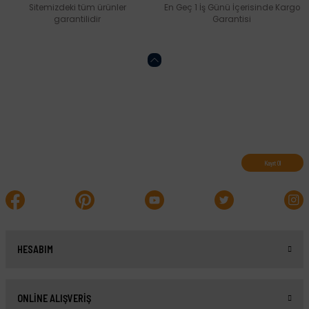
Sitemizdeki tüm ürünler
En Geç 1 İş Günü İçerisinde Kargo
garantilidir
Garantisi
Abone olun, indirimleri kaçırmayın.
Kayıt Ol
HESABIM
ONLİNE ALIŞVERİŞ