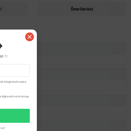
i
Önerileriniz
🍀
zan ✨
nik ileti gönderilmesine
 bilgilendirmeleri almayı
satı!