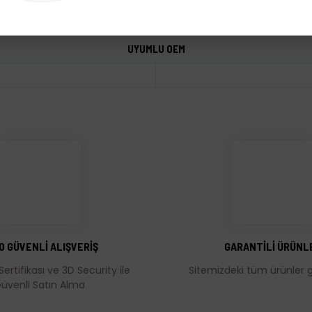
UYUMLU OEM
üğünüz noktaları öneri formunu kullanarak tarafımıza iletebilirsiniz.
Bu ürüne ilk yorumu siz yapın!
Yorum Yaz
0 GÜVENLİ ALIŞVERİŞ
GARANTİLİ ÜRÜNL
Sertifikası ve 3D Security ile
Sitemizdeki tüm ürünler ga
üvenli Satın Alma