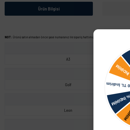
Ürün Bilgisi
NOT:
Ürünü satın almadan önce şase numaranız ile sipariş hattımızdan kontrol ettirmeniz tavs
A3
Golf
Leon