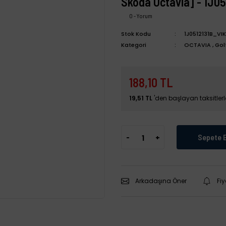
Skoda Octavia] - 1J05
0 - Yorum
Stok Kodu
1J0512131B_VIK
Kategori
OCTAVIA
,
Gol
188,10 TL
19,51 TL
'den başlayan taksitlerl
-
+
Sepete 
Arkadaşına Öner
Fi