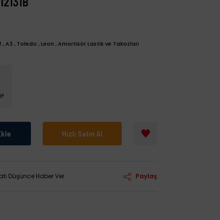
12131B
f
,
A3
,
Toledo
,
Leon
,
Amortisör Lastik ve Takozları
e!
Ekle
Hızlı Satın Al
yatı Düşünce Haber Ver
Paylaş