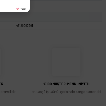
yuddy
45120003201
ER
%100 MÜŞTERİ MEMNUNİYETİ
rantilidir
En Geç 1 İş Günü İçerisinde Kargo Garantisi