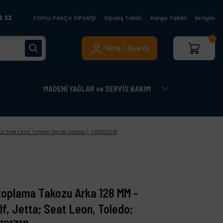
2 32
TOPLU PARÇA SİPARİŞİ
Sipariş Takibi
Kargo Takibi
İletişim
Giriş
Üye Ol
/
MADENİ YAĞLAR ve SERVİS BAKIM
a; Seat Leon, Toledo; Skoda Octavia] - 1J0512131B
toplama Takozu Arka 128 MM -
f, Jetta; Seat Leon, Toledo;