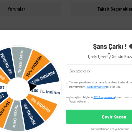
Yorumlar
Taksit Seçenekler
iye edilir.
Şans Çarkı ! 
Audi
Çarkı Çevir👇 Sende Ka
Volkswagen
Tanıtım, pazarlama vb. amaçlarla tarafıma ticari elektro
izin veriyorum.
Aydınlatma Metni
'ni okudum.
Paylaştığım bilgilerin
KVKK kapsamında
korunmasını ve
Seat
kabul ediyorum.
Toledo
Çevir Kazan
Skoda
Şans Çarkı'ndan Hediye Kazanma Fır