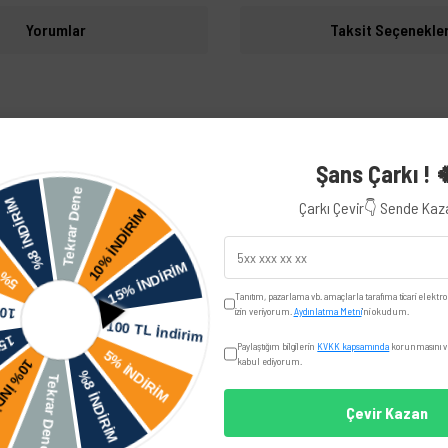
Yorumlar
Taksit Seçenekler
iye edilir.
Audi
Şans Çarkı ! 
Çarkı Çevir👇 Sende Ka
Seat
Ibiza
Tanıtım, pazarlama vb. amaçlarla tarafıma ticari elektro
izin veriyorum.
Aydınlatma Metni
'ni okudum.
Skoda
Paylaştığım bilgilerin
KVKK kapsamında
korunmasını ve
kabul ediyorum.
Çevir Kazan
Volkswagen