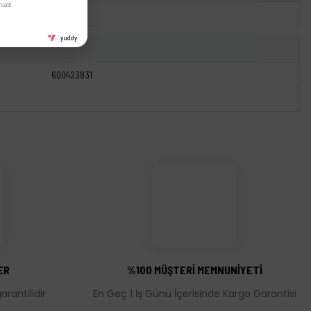
satı!
yuddy
6Q0423831
ER
%100 MÜŞTERİ MEMNUNİYETİ
rantilidir
En Geç 1 İş Günü İçerisinde Kargo Garantisi