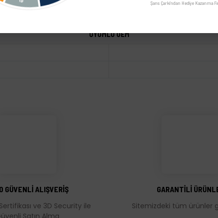
Şans Çarkı'ndan Hediye Kazanma Fır
UYUMLU OEM
üğünüz noktaları öneri formunu kullanarak tarafımıza iletebilirsiniz.
Bu ürüne ilk yorumu siz yapın!
Yorum Yaz
0 GÜVENLİ ALIŞVERİŞ
GARANTİLİ ÜRÜNL
Sertifikası ve 3D Security ile
Sitemizdeki tüm ürünler ga
üvenli Satın Alma