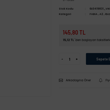
Stok Kodu
6E0419831_VIK
Kategori
FABIA
,
A2
,
Ibi
145,80 TL
15,12 TL
'den başlayan taksitlerl
-
+
Sepete 
Arkadaşına Öner
Fi