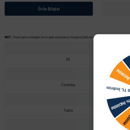
Ürün Bilgisi
NOT:
Ürünü satın almadan önce şase numaranız ile sipariş hattımızdan kontrol ettirmeniz tavs
A2
Cordoba
Fabia