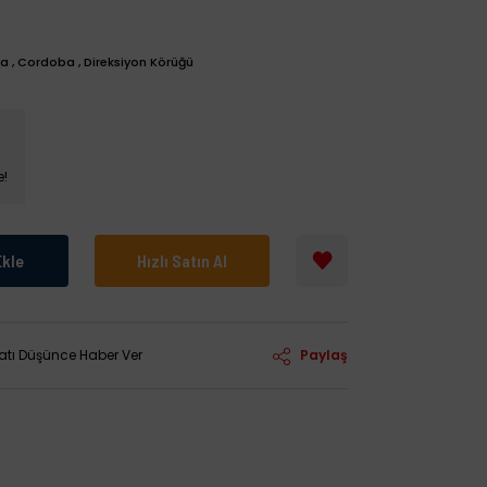
za
,
Cordoba
,
Direksiyon Körüğü
e!
Ekle
Hızlı Satın Al
yatı Düşünce Haber Ver
Paylaş