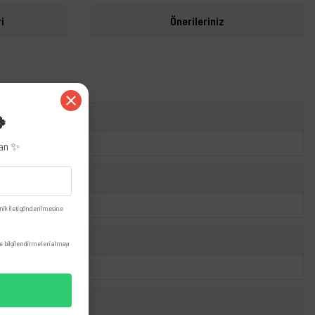
i
Önerileriniz
🍀
zan ✨
nik ileti gönderilmesine
 bilgilendirmeleri almayı