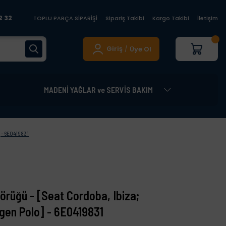
2 32
TOPLU PARÇA SİPARİŞİ
Sipariş Takibi
Kargo Takibi
İletişim
Giriş
Üye Ol
/
MADENİ YAĞLAR ve SERVİS BAKIM
 - 6E0419831
Körüğü - [Seat Cordoba, Ibiza;
gen Polo] - 6E0419831