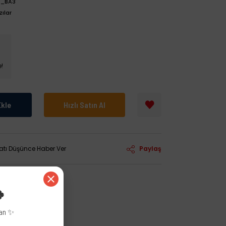
0_BA3
ılar
e!
Ekle
Hızlı Satın Al
yatı Düşünce Haber Ver
Paylaş
🍀
zan ✨