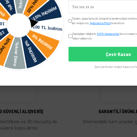
Yorumlar
Taksit Seçenekler
Tanıtım, pazarlama vb. amaçlarla tarafıma ticari elektro
izin veriyorum.
Aydınlatma Metni
'ni okudum.
Paylaştığım bilgilerin
KVKK kapsamında
korunmasını ve
kabul ediyorum.
Çevir Kazan
Şans Çarkı'ndan Hediye Kazanma Fır
üğünüz noktaları öneri formunu kullanarak tarafımıza iletebilirsiniz.
Bu ürüne ilk yorumu siz yapın!
Yorum Yaz
0 GÜVENLİ ALIŞVERİŞ
GARANTİLİ ÜRÜNL
Sertifikası ve 3D Security ile
Sitemizdeki tüm ürünler ga
üvenli Satın Alma