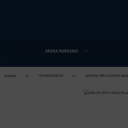
ARABA MARKANIZ
Anasayfa
TÜM KATEGORİLER
KAPORTA,TRİM ve DÖŞEME AKSA