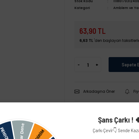
Stok Kodu
1118017031240
Kategori
Amblem ve Yaz
63,90 TL
6,63 TL
'den başlayan taksitlerl
-
+
Sepete 
Arkadaşına Öner
Fi
Şans Çarkı ! 
Çarkı Çevir👇 Sende Ka