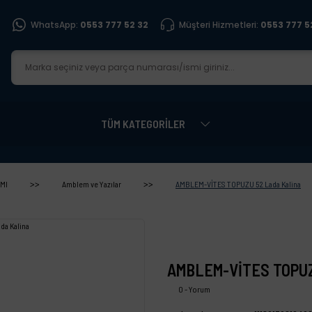
WhatsApp:
0553 777 52 32
Müşteri Hizmetleri:
0553 777 5
TÜM KATEGORİLER
MI
Amblem ve Yazılar
AMBLEM-VİTES TOPUZU 52 Lada Kalina
AMBLEM-VİTES TOPUZ
0 - Yorum