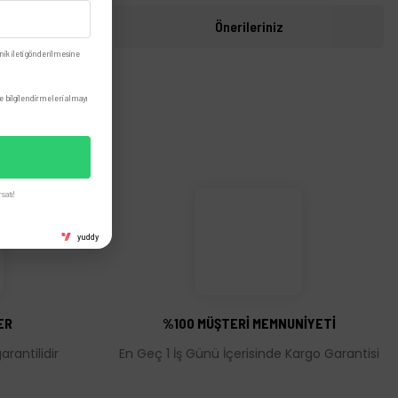
i
Önerileriniz
nik ileti gönderilmesine
 bilgilendirmeleri almayı
satı!
yuddy
ER
%100 MÜŞTERİ MEMNUNİYETİ
rantilidir
En Geç 1 İş Günü İçerisinde Kargo Garantisi