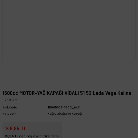
1600cc MOTOR-YAĞ KAPAĞI VİDALI 51 52 Lada Vega Kalina
0 - Yorum
Stok Kodu
11190100914600_BA3
Kategori
Yağ Çubuğu ve Kapağı
149,85 TL
15,54 TL
'den başlayan taksitlerle!