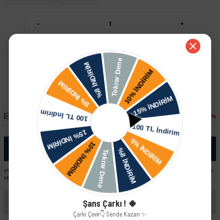
-
+
Sepete Ekle
Hızlı Satın Al
Arkadaşına Öner
Fiyatı Düşünce Haber Ver
Paylaş
Ürün Bilgisi
UYUMLU ARAÇ VE MOTOR TIPLERI: Lada Vega Sedan - 2110 Lada Vega HB - 2112 Lada Kalina Sedan Lada Kalina
HB Lada Vega Stw - 2111
Yorumlar
Şans Çarkı ! 🍀
Çarkı Çevir👇 Sende Kazan ✨