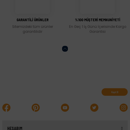
Gönder
GARANTİLİ ÜRÜNLER
%100 MÜŞTERİ MEMNUNİYETİ
Sitemizdeki tüm ürünler
En Geç 1 İş Günü İçerisinde Kargo
garantilidir
Garantisi
Abone olun, indirimleri kaçırmayın.
Kayıt Ol
HESABIM