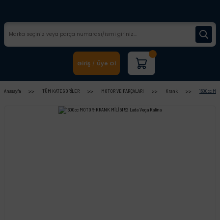
Giriş
Üye Ol
/
Anasayfa
TÜM KATEGORİLER
MOTOR VE PARÇALARI
Krank
1600cc MO