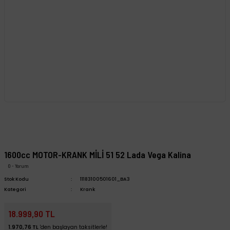
1600cc MOTOR-KRANK MİLİ 51 52 Lada Vega Kalina
0 - Yorum
Stok Kodu
11183100501601_BA3
Kategori
Krank
18.999,90 TL
1.970,76 TL
'den başlayan taksitlerle!