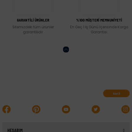
Gönder
GARANTİLİ ÜRÜNLER
%100 MÜŞTERİ MEMNUNİYETİ
Sitemizdeki tüm ürünler
En Geç 1 İş Günü İçerisinde Kargo
garantilidir
Garantisi
Abone olun, indirimleri kaçırmayın.
Kayıt Ol
HESABIM