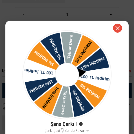
-
+
Sepete Ekle
Hızlı Satın Al
Arkadaşına Öner
Fiyatı Düşünce Haber Ver
Paylaş
Ürün Bilgisi
UYUMLU ARAÇ VE MOTOR TIPLERI: Lada Vega HB - 2112 Lada Kalina Sedan Lada Vega Sedan - 2110 Lada Kalina
HB Lada Vega Stw - 2111
Yorumlar
Şans Çarkı ! 🍀
Çarkı Çevir👇 Sende Kazan ✨