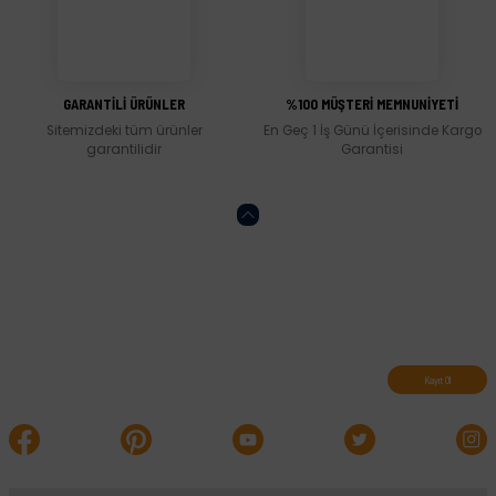
Gönder
GARANTİLİ ÜRÜNLER
%100 MÜŞTERİ MEMNUNİYETİ
Sitemizdeki tüm ürünler
En Geç 1 İş Günü İçerisinde Kargo
garantilidir
Garantisi
Abone olun, indirimleri kaçırmayın.
Kayıt Ol