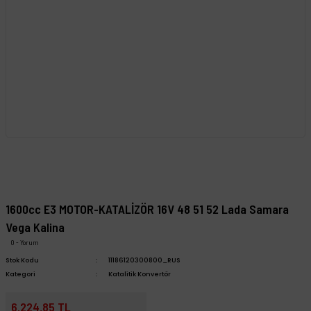
1600cc E3 MOTOR-KATALİZÖR 16V 48 51 52 Lada Samara
Vega Kalina
0 - Yorum
Stok Kodu
11186120300800_RUS
Kategori
Katalitik Konvertör
6.224,85 TL