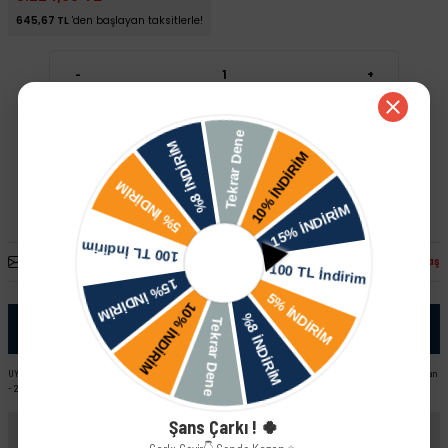
645,67 TL
'den başlayan taksitlerle!
-
+
Sepete Ekle
Hızlı Satın Al
Arkadaşına Öner
Fiyatı Düşünce Haber Ver
Paylaş
Ürün Bilgisi
UYUMLU ARAÇ VE MOTOR TIPLERI: Lada Samara II - 2115 Lada Kalina STW Lada Vega HB - 2112 Lada Vega Sedan
- 2110 Lada Samara II - 2113 Lada Kalina Sedan Lada Vega Stw - 2111 Lada Samara II - 2114 Lada Kalina HB
Şans Çarkı ! 🍀
Yorumlar